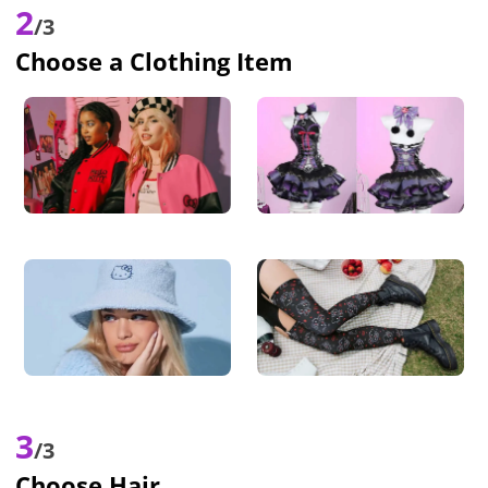
2
/3
Choose a Clothing Item
3
/3
Choose Hair