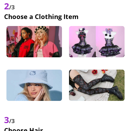
2
/3
Choose a Clothing Item
3
/3
Choose Hair