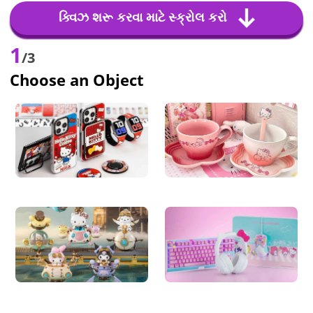
ક્વિઝ શરૂ કરવા માટે સ્ક્રોલ કરો
1
/3
Choose an Object