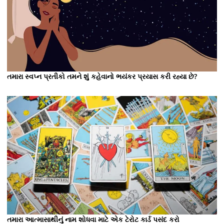
તમારા સ્વપ્ન પ્રતીકો તમને શું કહેવાનો ભયંકર પ્રયાસ કરી રહ્યા છે?
તમારા આત્માસાથીનું નામ શોધવા માટે એક ટેરોટ કાર્ડ પસંદ કરો