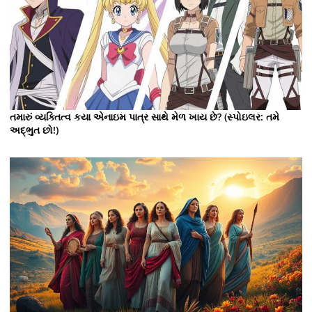
તમારું વ્યક્તિત્વ કયા એનાઇમ પાત્ર સાથે મેળ ખાય છે? (સ્પોઇલર: તમે
અદ્ભુત છો!)