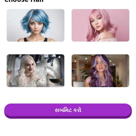
સબમિટ કરો