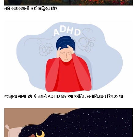
તમે બાઇબલની કઈ મહિલા છો?
જાણવા માગો છો કે તમને ADHD છે? આ અંતિમ મનોવિજ્ઞાન ક્વિઝ લો