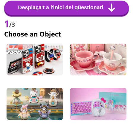
Desplaça't a l'inici del qüestionari
1
/3
Choose an Object