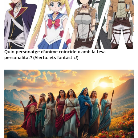
Quin personatge d'anime coincideix amb la teva
personalitat? (Alerta: ets fantàstic!)