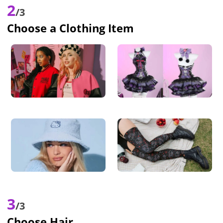
2
/3
Choose a Clothing Item
3
/3
Choose Hair