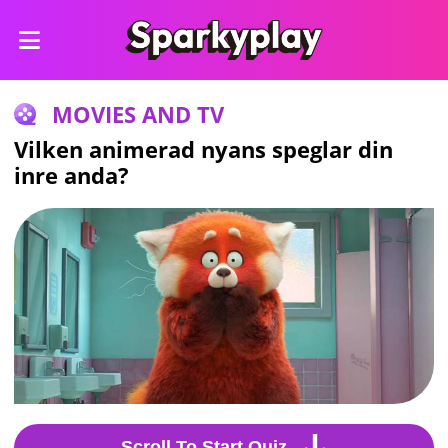
MOVIES AND TV
Vilken animerad nyans speglar din
inre anda?
Scroll To Start Quiz