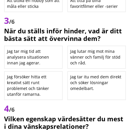
Att utöva en hobby som att
Att titta på dina
måla eller sticka
favoritfilmer eller -serier
3
/6
När du ställs inför hinder, vad är ditt
bästa sätt att övervinna dem?
Jag tar mig tid att
Jag lutar mig mot mina
analysera situationen
vänner och familj för stöd
innan jag agerar.
och råd.
Jag försöker hitta ett
Jag tar itu med dem direkt
kreativt sätt runt
och söker lösningar
problemet och tänker
omedelbart.
utanför ramarna.
4
/6
Vilken egenskap värdesätter du mest
i dina vänskapsrelationer?