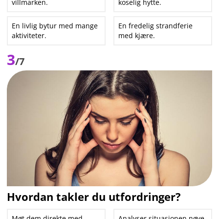
villmarken.
koselig hytte.
En livlig bytur med mange
En fredelig strandferie
aktiviteter.
med kjære.
3
/7
Hvordan takler du utfordringer?
Møt dem direkte med
Analyser situasjonen nøye