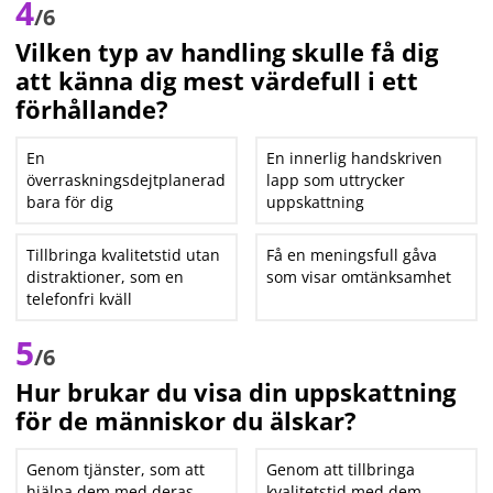
4
/6
Vilken typ av handling skulle få dig
att känna dig mest värdefull i ett
förhållande?
En
En innerlig handskriven
överraskningsdejtplanerad
lapp som uttrycker
bara för dig
uppskattning
Tillbringa kvalitetstid utan
Få en meningsfull gåva
distraktioner, som en
som visar omtänksamhet
telefonfri kväll
5
/6
Hur brukar du visa din uppskattning
för de människor du älskar?
Genom tjänster, som att
Genom att tillbringa
hjälpa dem med deras
kvalitetstid med dem,