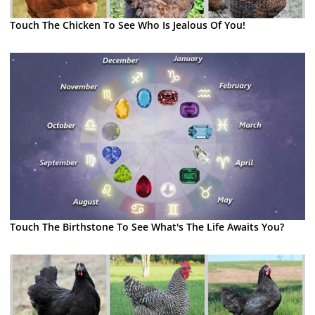
Touch The Chicken To See Who Is Jealous Of You!
Touch The Birthstone To See What's The Life Awaits You?