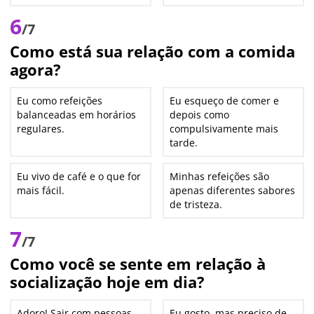
6
/7
Como está sua relação com a comida
agora?
Eu como refeições
Eu esqueço de comer e
balanceadas em horários
depois como
regulares.
compulsivamente mais
tarde.
Eu vivo de café e o que for
Minhas refeições são
mais fácil.
apenas diferentes sabores
de tristeza.
7
/7
Como você se sente em relação à
socialização hoje em dia?
Adoro! Sair com pessoas
Eu gosto, mas preciso de