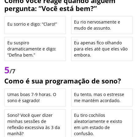
Como você reage quando alguém
pergunta: “Você está bem?”
Eu rio nervosamente e
Eu sorrio e digo: “Claro!”
mudo de assunto.
Eu suspiro
Eu apenas fico olhando
dramaticamente e digo:
para eles até que eles vão
“Defina bem.”
embora.
5
/7
Como é sua programação de sono?
Umas boas 7-9 horas. O
Eu tento, mas o estresse
sono é sagrado!
me mantém acordado.
Sono? Você quer dizer
Eu tiro cochilos
minhas sessões de
aleatoriamente e existo
reflexão excessiva às 3 da
em um estado de
manhã?
confusão.