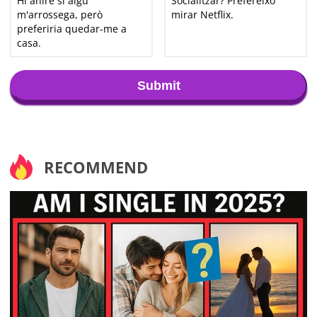
Hi aniré si algú
Socialitzar? Prefereixo
m'arrossega, però
mirar Netflix.
preferiria quedar-me a
casa.
Submit
RECOMMEND