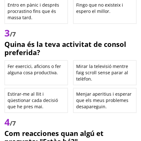
Entro en pànic i després
Fingo que no existeix i
procrastino fins que és
espero el millor.
massa tard.
3
/7
Quina és la teva activitat de consol
preferida?
Fer exercici, aficions o fer
Mirar la televisió mentre
alguna cosa productiva.
faig scroll sense parar al
telèfon.
Estirar-me al llit i
Menjar aperitius i esperar
qüestionar cada decisió
que els meus problemes
que he pres mai.
desapareguin.
4
/7
Com reacciones quan algú et