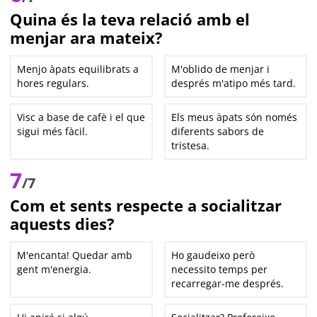
Quina és la teva relació amb el
menjar ara mateix?
Menjo àpats equilibrats a
M'oblido de menjar i
hores regulars.
després m'atipo més tard.
Visc a base de cafè i el que
Els meus àpats són només
sigui més fàcil.
diferents sabors de
tristesa.
7
/7
Com et sents respecte a socialitzar
aquests dies?
M'encanta! Quedar amb
Ho gaudeixo però
gent m'energia.
necessito temps per
recarregar-me després.