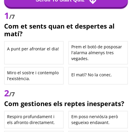
1
/7
Com et sents quan et despertes al
matí?
Prem el botó de posposar
A punt per afrontar el dia!
l'alarma almenys tres
vegades.
Miro el sostre i contemplo
El matí? No la conec.
l'existència.
2
/7
Com gestiones els reptes inesperats?
Respiro profundament i
Em poso nerviós/a però
els afronto directament.
segueixo endavant.