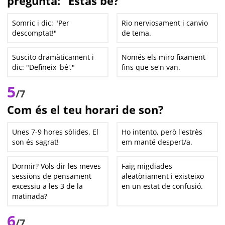
pregunta: "Estàs bé?"
Somric i dic: "Per
Rio nerviosament i canvio
descomptat!"
de tema.
Suscito dramàticament i
Només els miro fixament
dic: "Defineix 'bé'."
fins que se'n van.
5
/7
Com és el teu horari de son?
Unes 7-9 hores sòlides. El
Ho intento, però l'estrès
son és sagrat!
em manté despert/a.
Dormir? Vols dir les meves
Faig migdiades
sessions de pensament
aleatòriament i existeixo
excessiu a les 3 de la
en un estat de confusió.
matinada?
6
/7