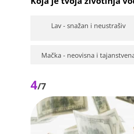
Koja je tvoja životinja vo
Lav - snažan i neustrašiv
Mačka - neovisna i tajanstven
4
/7