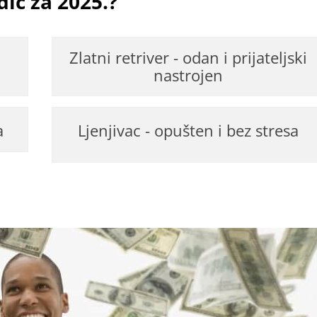
dič za 2025.?
Zlatni retriver - odan i prijateljski
nastrojen
a
Ljenjivac - opušten i bez stresa