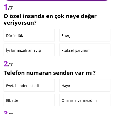
1
/7
O özel insanda en çok neye değer
veriyorsun?
Dürüstlük
Enerji
İyi bir mizah anlayışı
Fiziksel görünüm
2
/7
Telefon numaran senden var mı?
Evet, benden istedi
Hayır
Elbette
Ona asla vermezdim
3