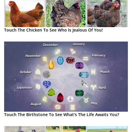
Touch The Chicken To See Who Is Jealous Of You!
Touch The Birthstone To See What's The Life Awaits You?