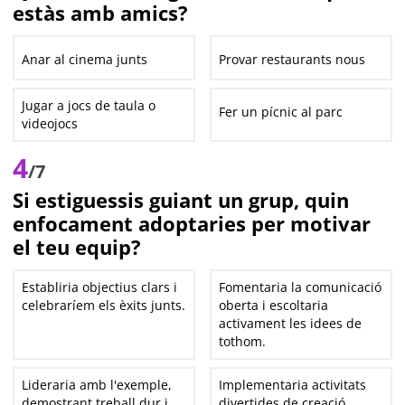
estàs amb amics?
Anar al cinema junts
Provar restaurants nous
Jugar a jocs de taula o
Fer un pícnic al parc
videojocs
4
/7
Si estiguessis guiant un grup, quin
enfocament adoptaries per motivar
el teu equip?
Establiria objectius clars i
Fomentaria la comunicació
celebraríem els èxits junts.
oberta i escoltaria
activament les idees de
tothom.
Lideraria amb l'exemple,
Implementaria activitats
demostrant treball dur i
divertides de creació