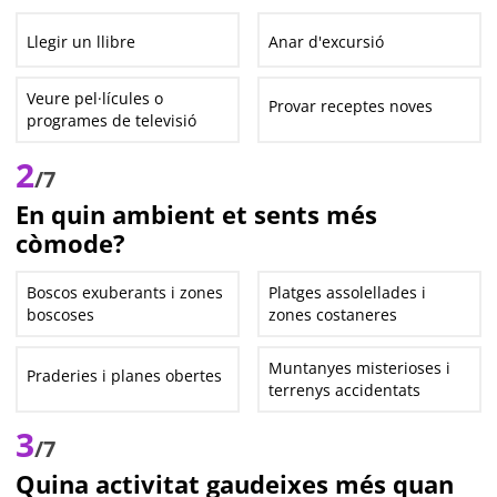
Llegir un llibre
Anar d'excursió
Veure pel·lícules o
Provar receptes noves
programes de televisió
2
/7
En quin ambient et sents més
còmode?
Boscos exuberants i zones
Platges assolellades i
boscoses
zones costaneres
Muntanyes misterioses i
Praderies i planes obertes
terrenys accidentats
3
/7
Quina activitat gaudeixes més quan