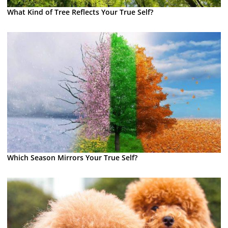
What Kind of Tree Reflects Your True Self?
Which Season Mirrors Your True Self?