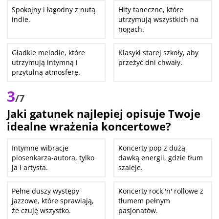
Spokojny i łagodny z nutą
Hity taneczne, które
indie.
utrzymują wszystkich na
nogach.
Gładkie melodie, które
Klasyki starej szkoły, aby
utrzymują intymną i
przeżyć dni chwały.
przytulną atmosferę.
3
/7
Jaki gatunek najlepiej opisuje Twoje
idealne wrażenia koncertowe?
Intymne wibracje
Koncerty pop z dużą
piosenkarza-autora, tylko
dawką energii, gdzie tłum
ja i artysta.
szaleje.
Pełne duszy występy
Koncerty rock 'n' rollowe z
jazzowe, które sprawiają,
tłumem pełnym
że czuję wszystko.
pasjonatów.