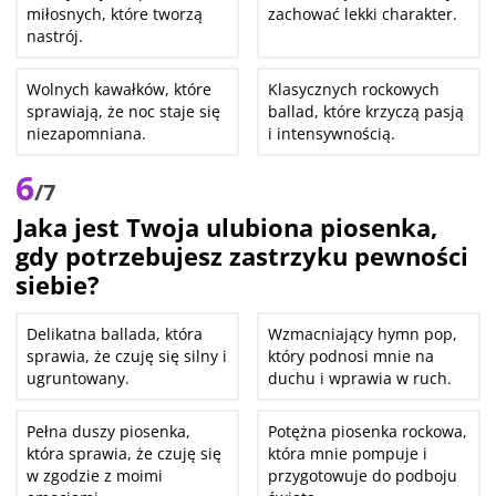
miłosnych, które tworzą
zachować lekki charakter.
nastrój.
Wolnych kawałków, które
Klasycznych rockowych
sprawiają, że noc staje się
ballad, które krzyczą pasją
niezapomniana.
i intensywnością.
6
/7
Jaka jest Twoja ulubiona piosenka,
gdy potrzebujesz zastrzyku pewności
siebie?
Delikatna ballada, która
Wzmacniający hymn pop,
sprawia, że czuję się silny i
który podnosi mnie na
ugruntowany.
duchu i wprawia w ruch.
Pełna duszy piosenka,
Potężna piosenka rockowa,
która sprawia, że czuję się
która mnie pompuje i
w zgodzie z moimi
przygotowuje do podboju