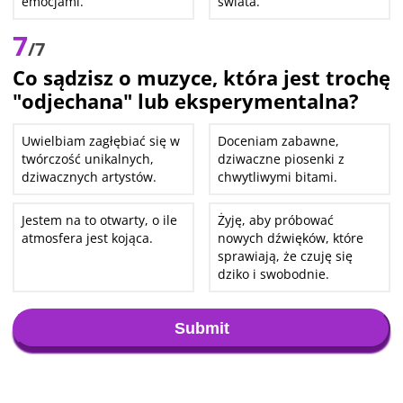
emocjami.
świata.
7
/7
Co sądzisz o muzyce, która jest trochę
"odjechana" lub eksperymentalna?
Uwielbiam zagłębiać się w
Doceniam zabawne,
twórczość unikalnych,
dziwaczne piosenki z
dziwacznych artystów.
chwytliwymi bitami.
Jestem na to otwarty, o ile
Żyję, aby próbować
atmosfera jest kojąca.
nowych dźwięków, które
sprawiają, że czuję się
dziko i swobodnie.
Submit