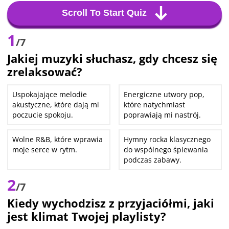
Scroll To Start Quiz
1
/7
Jakiej muzyki słuchasz, gdy chcesz się
zrelaksować?
Uspokajające melodie
Energiczne utwory pop,
akustyczne, które dają mi
które natychmiast
poczucie spokoju.
poprawiają mi nastrój.
Wolne R&B, które wprawia
Hymny rocka klasycznego
moje serce w rytm.
do wspólnego śpiewania
podczas zabawy.
2
/7
Kiedy wychodzisz z przyjaciółmi, jaki
jest klimat Twojej playlisty?