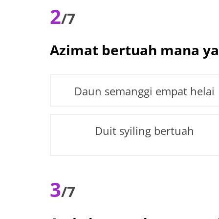
2
/7
Azimat bertuah mana y
Daun semanggi empat helai
Duit syiling bertuah
3
/7