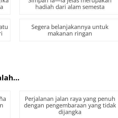
jika
Simpan ia—ia jelas merupakan
ya
hadiah dari alam semesta
atu
Segera belanjakannya untuk
i
makanan ringan
alah…
iña
Perjalanan jalan raya yang penuh
an
dengan pengembaraan yang tidak
dijangka