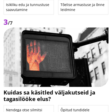
Isikliku edu ja tunnustuse
Tõelise armastuse ja õnne
saavutamine
leidmine
3
/7
Kuidas sa käsitled väljakutseid ja
tagasilööke elus?
Nendega otse silmitsi
Õpitud tundidele