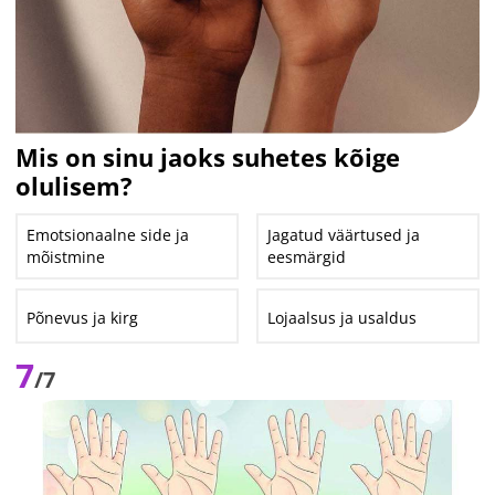
Mis on sinu jaoks suhetes kõige
olulisem?
Emotsionaalne side ja
Jagatud väärtused ja
mõistmine
eesmärgid
Põnevus ja kirg
Lojaalsus ja usaldus
7
/7