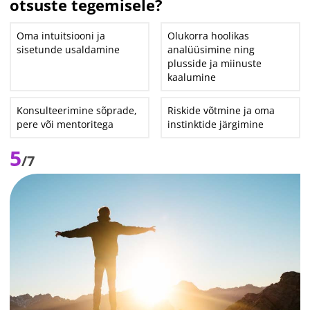
otsuste tegemisele?
Oma intuitsiooni ja
Olukorra hoolikas
sisetunde usaldamine
analüüsimine ning
plusside ja miinuste
kaalumine
Konsulteerimine sõprade,
Riskide võtmine ja oma
pere või mentoritega
instinktide järgimine
5
/7