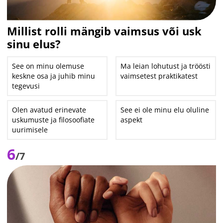
Millist rolli mängib vaimsus või usk
sinu elus?
See on minu olemuse
Ma leian lohutust ja tröösti
keskne osa ja juhib minu
vaimsetest praktikatest
tegevusi
Olen avatud erinevate
See ei ole minu elu oluline
uskumuste ja filosoofiate
aspekt
uurimisele
6
/7