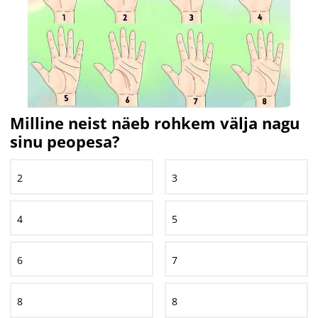
Milline neist näeb rohkem välja nagu
sinu peopesa?
2
3
4
5
6
7
8
8