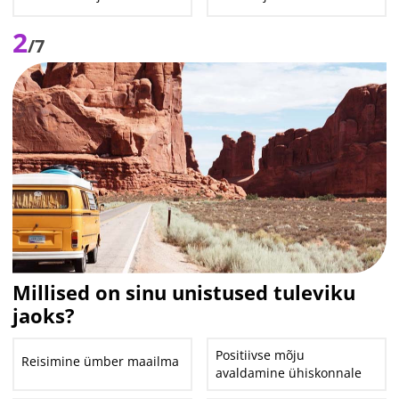
2
/7
Millised on sinu unistused tuleviku
jaoks?
Positiivse mõju
Reisimine ümber maailma
avaldamine ühiskonnale