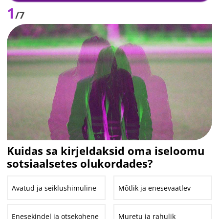
1
/7
Kuidas sa kirjeldaksid oma iseloomu
sotsiaalsetes olukordades?
Avatud ja seiklushimuline
Mõtlik ja enesevaatlev
Enesekindel ja otsekohene
Muretu ja rahulik