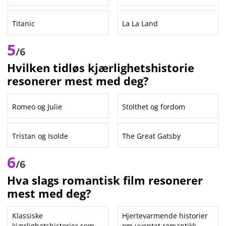
Titanic
La La Land
5
/6
Hvilken tidløs kjærlighetshistorie
resonerer mest med deg?
Romeo og Julie
Stolthet og fordom
Tristan og Isolde
The Great Gatsby
6
/6
Hva slags romantisk film resonerer
mest med deg?
Klassiske
Hjertevarmende historier
kjærlighetshistorier som
om uventet romantikk