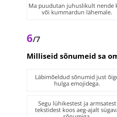
Ma puudutan juhuslikult nende 
või kummardun lähemale.
6
/7
Milliseid sõnumeid sa o
Läbimõeldud sõnumid just õig
hulga emojidega.
Segu lühikestest ja armsatest
tekstidest koos aeg-ajalt sügav
sõnumiga.