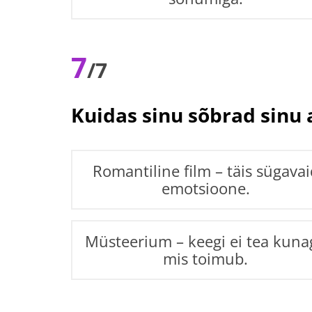
7
/7
Kuidas sinu sõbrad sinu 
Romantiline film – täis sügavai
emotsioone.
Müsteerium – keegi ei tea kunag
mis toimub.