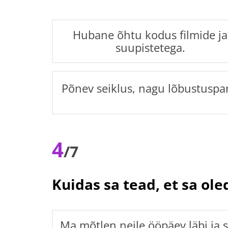
Hubane õhtu kodus filmide ja
suupistetega.
Põnev seiklus, nagu lõbustuspa
4
/7
Kuidas sa tead, et sa ol
Ma mõtlen neile ööpäev läbi ja 