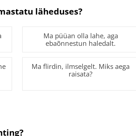
rmastatu läheduses?
a
Ma püüan olla lahe, aga
ebaõnnestun haledalt.
ne
Ma flirdin, ilmselgelt. Miks aega
raisata?
hting?