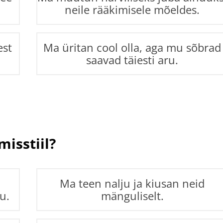
neile rääkimisele mõeldes.
est
Ma üritan cool olla, aga mu sõbrad
saavad täiesti aru.
misstiil?
a
Ma teen nalju ja kiusan neid
u.
mänguliselt.