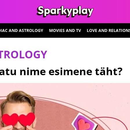
IAC AND ASTROLOGY
MOVIES AND TV
LOVE AND RELATION
STROLOGY
atu nime esimene täht?