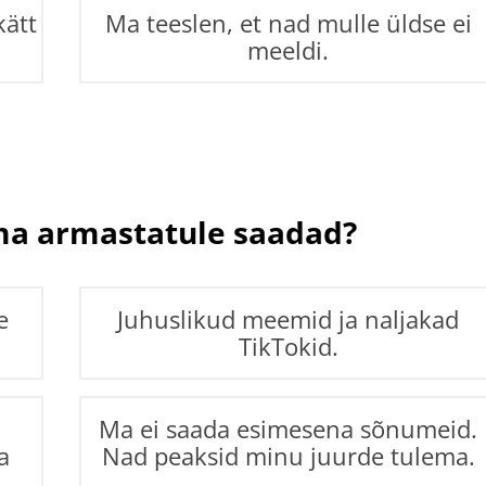
kätt
Ma teeslen, et nad mulle üldse ei
meeldi.
ma armastatule saadad?
e
Juhuslikud meemid ja naljakad
TikTokid.
Ma ei saada esimesena sõnumeid.
a
Nad peaksid minu juurde tulema.