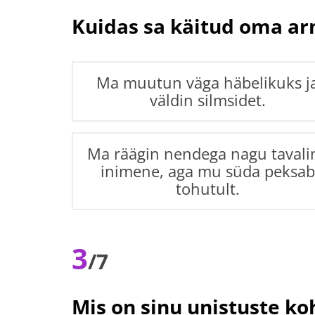
Kuidas sa käitud oma a
Ma muutun väga häbelikuks j
väldin silmsidet.
Ma räägin nendega nagu tavali
inimene, aga mu süda peksab
tohutult.
3
/7
Mis on sinu unistuste ko