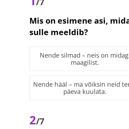
1
/7
Mis on esimene asi, mida
sulle meeldib?
Nende silmad – neis on midag
maagilist.
Nende hääl – ma võiksin neid te
päeva kuulata.
2
/7