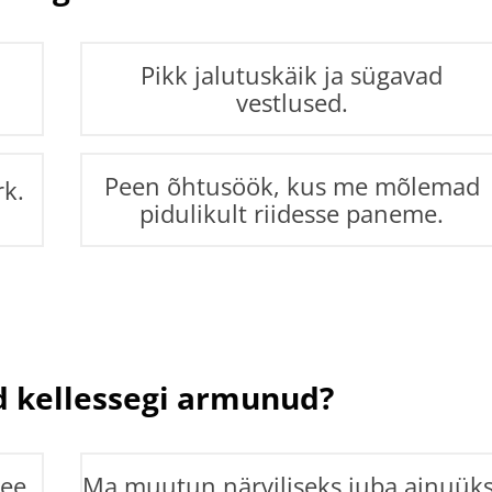
Pikk jalutuskäik ja sügavad
vestlused.
Peen õhtusöök, kus me mõlemad
rk.
pidulikult riidesse paneme.
ed kellessegi armunud?
see
Ma muutun närviliseks juba ainuüks