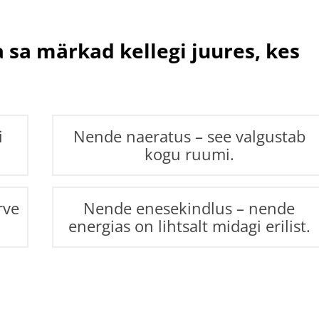
 sa märkad kellegi juures, kes
i
Nende naeratus – see valgustab
kogu ruumi.
rve
Nende enesekindlus – nende
energias on lihtsalt midagi erilist.