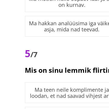
on kurnav.
Ma hakkan analüüsima iga väik
asja, mida nad teevad.
5
/7
Mis on sinu lemmik flirti
Ma teen neile komplimente j
loodan, et nad saavad vihjest ar