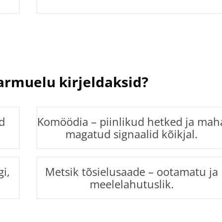
armuelu kirjeldaksid?
d
Komöödia – piinlikud hetked ja mah
magatud signaalid kõikjal.
i,
Metsik tõsielusaade – ootamatu ja
meelelahutuslik.