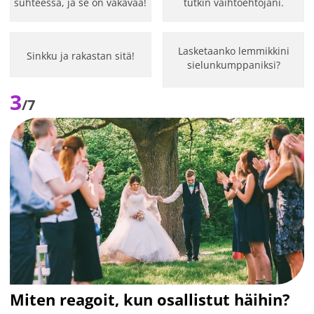
suhteessa, ja se on vakavaa!
tutkin vaihtoehtojani.
Lasketaanko lemmikkini
Sinkku ja rakastan sitä!
sielunkumppaniksi?
3
/7
Miten reagoit, kun osallistut häihin?