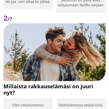
Avioliitto? En pysty edes
No jaa, voin ottaa tai jättää.
sitoutumaan Netflix-sarjaan.
2
/7
Millaista rakkauselämäsi on juuri
nyt?
Olen sitoutuneessa
Deittailemassa ympäriinsä,