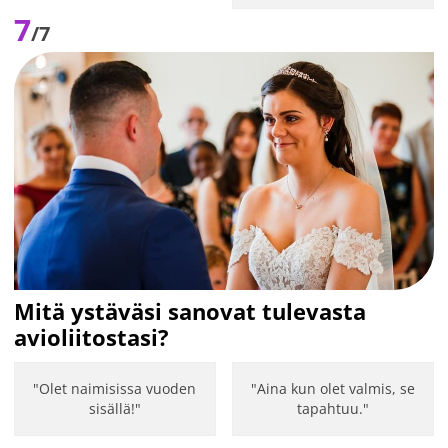
7
/7
Mitä ystäväsi sanovat tulevasta
avioliitostasi?
"Olet naimisissa vuoden
"Aina kun olet valmis, se
sisällä!"
tapahtuu."