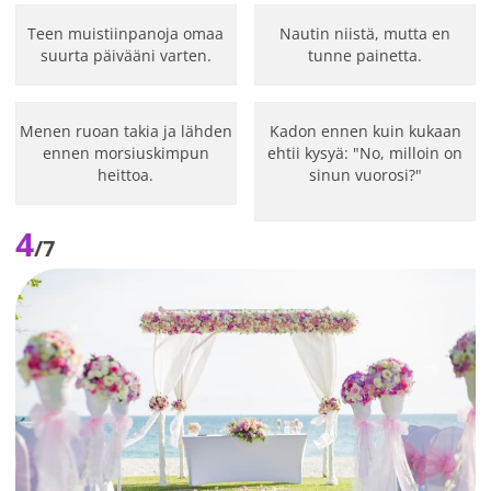
Teen muistiinpanoja omaa
Nautin niistä, mutta en
suurta päivääni varten.
tunne painetta.
Menen ruoan takia ja lähden
Kadon ennen kuin kukaan
ennen morsiuskimpun
ehtii kysyä: "No, milloin on
heittoa.
sinun vuorosi?"
4
/7