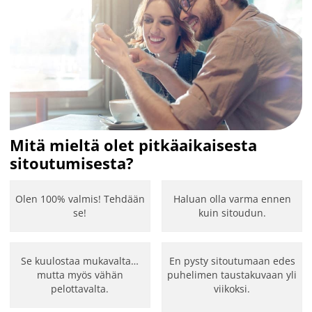
Mitä mieltä olet pitkäaikaisesta
sitoutumisesta?
Olen 100% valmis! Tehdään
Haluan olla varma ennen
se!
kuin sitoudun.
Se kuulostaa mukavalta…
En pysty sitoutumaan edes
mutta myös vähän
puhelimen taustakuvaan yli
pelottavalta.
viikoksi.