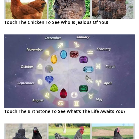
Touch The Chicken To See Who Is Jealous Of You!
Touch The Birthstone To See What's The Life Awaits You?