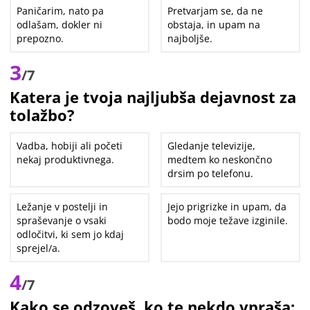
Paničarim, nato pa
Pretvarjam se, da ne
odlašam, dokler ni
obstaja, in upam na
prepozno.
najboljše.
3
/7
Katera je tvoja najljubša dejavnost za
tolažbo?
Vadba, hobiji ali početi
Gledanje televizije,
nekaj produktivnega.
medtem ko neskončno
drsim po telefonu.
Ležanje v postelji in
Jejo prigrizke in upam, da
spraševanje o vsaki
bodo moje težave izginile.
odločitvi, ki sem jo kdaj
sprejel/a.
4
/7
Kako se odzoveš, ko te nekdo vpraša: