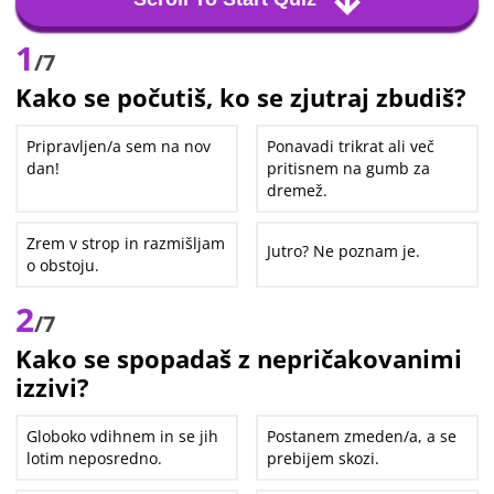
1
/7
Kako se počutiš, ko se zjutraj zbudiš?
Pripravljen/a sem na nov
Ponavadi trikrat ali več
dan!
pritisnem na gumb za
dremež.
Zrem v strop in razmišljam
Jutro? Ne poznam je.
o obstoju.
2
/7
Kako se spopadaš z nepričakovanimi
izzivi?
Globoko vdihnem in se jih
Postanem zmeden/a, a se
lotim neposredno.
prebijem skozi.