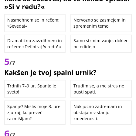
»Si v redu?«
Nasmehnem se in rečem:
Nervozno se zasmejem in
»Seveda!«
spremenim temo.
Dramatično zavzdihnem in
Samo strmim vanje, dokler
rečem: »Definiraj 'v redu'.«
ne odidejo.
5
/7
Kakšen je tvoj spalni urnik?
Trdnih 7–9 ur. Spanje je
Trudim se, a me stres ne
sveto!
pusti spati.
Spanje? Misliš moje 3. ure
Naključno zadremam in
zjutraj, ko preveč
obstajam v stanju
razmišljam?
zmedenosti.
6
/7