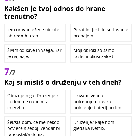
Kakšen je tvoj odnos do hrane
trenutno?
Jem uravnotežene obroke
Pozabim jesti in se kasneje
ob rednih urah.
prenajem.
Živim od kave in vsega, kar
Moji obroki so samo
je najlažje.
različni okusi žalosti.
7
/7
Kaj si misliš o druženju v teh dneh?
Obožujem ga! Druženje z
Uživam, vendar
ljudmi me napolni z
potrebujem čas za
energijo.
polnjenje baterij po tem.
Šel/šla bom, če me nekdo
Druženje? Raje bom
povleče s seboj, vendar bi
gledal/a Netflix.
raje ostal/a doma.