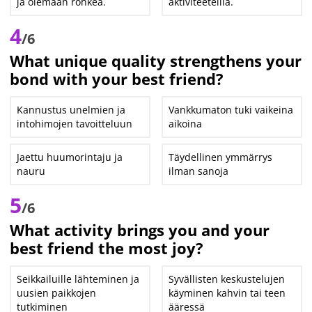
ja olemaan rohkea.
aktiviteeteilla.
4
/6
What unique quality strengthens your
bond with your best friend?
Kannustus unelmien ja
Vankkumaton tuki vaikeina
intohimojen tavoitteluun
aikoina
Jaettu huumorintaju ja
Täydellinen ymmärrys
nauru
ilman sanoja
5
/6
What activity brings you and your
best friend the most joy?
Seikkailuille lähteminen ja
Syvällisten keskustelujen
uusien paikkojen
käyminen kahvin tai teen
tutkiminen
ääressä