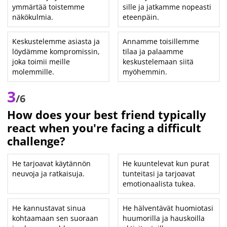
ymmärtää toistemme
sille ja jatkamme nopeasti
näkökulmia.
eteenpäin.
Keskustelemme asiasta ja
Annamme toisillemme
löydämme kompromissin,
tilaa ja palaamme
joka toimii meille
keskustelemaan siitä
molemmille.
myöhemmin.
3
/6
How does your best friend typically
react when you're facing a difficult
challenge?
He tarjoavat käytännön
He kuuntelevat kun purat
neuvoja ja ratkaisuja.
tunteitasi ja tarjoavat
emotionaalista tukea.
He kannustavat sinua
He hälventävät huomiotasi
kohtaamaan sen suoraan
huumorilla ja hauskoilla