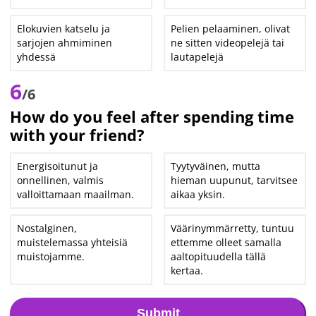
Elokuvien katselu ja
Pelien pelaaminen, olivat
sarjojen ahmiminen
ne sitten videopelejä tai
yhdessä
lautapelejä
6
/6
How do you feel after spending time
with your friend?
Energisoitunut ja
Tyytyväinen, mutta
onnellinen, valmis
hieman uupunut, tarvitsee
valloittamaan maailman.
aikaa yksin.
Nostalginen,
Väärinymmärretty, tuntuu
muistelemassa yhteisiä
ettemme olleet samalla
muistojamme.
aaltopituudella tällä
kertaa.
Submit