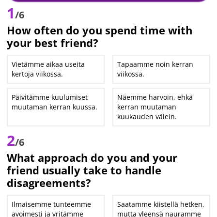
1
/6
How often do you spend time with
your best friend?
Vietämme aikaa useita
Tapaamme noin kerran
kertoja viikossa.
viikossa.
Päivitämme kuulumiset
Näemme harvoin, ehkä
muutaman kerran kuussa.
kerran muutaman
kuukauden välein.
2
/6
What approach do you and your
friend usually take to handle
disagreements?
Ilmaisemme tunteemme
Saatamme kiistellä hetken,
avoimesti ja yritämme
mutta yleensä nauramme