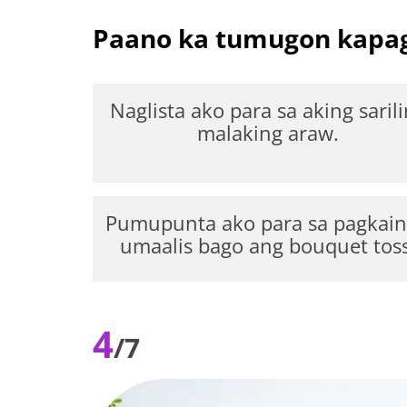
Paano ka tumugon kapag
Naglista ako para sa aking saril
malaking araw.
Pumupunta ako para sa pagkain
umaalis bago ang bouquet toss
4
/7