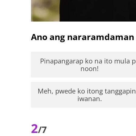
Ano ang nararamdaman m
Pinapangarap ko na ito mula p
noon!
Meh, pwede ko itong tanggapin
iwanan.
2
/7