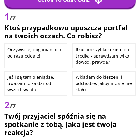
1
/7
Ktoś przypadkowo upuszcza portfel
na twoich oczach. Co robisz?
Oczywiście, doganiam ich i
Rzucam szybkie okiem do
od razu oddaję!
środka - sprawdzam tylko
dowód, prawda?
Jeśli są tam pieniądze,
Wkładam do kieszeni i
uważam to za dar od
odchodzę, jakby nic się nie
wszechświata.
stało.
2
/7
Twój przyjaciel spóźnia się na
spotkanie z tobą. Jaka jest twoja
reakcja?