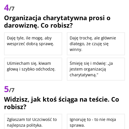
4
/7
Organizacja charytatywna prosi o
darowiznę. Co robisz?
Daję tyle, ile mogę, aby
Daję trochę, ale głównie
wesprzeć dobrą sprawę.
dlatego, że czuję się
winny.
Uśmiecham się, kiwam
Śmieję się i mówię: „Ja
głową i szybko odchodzę.
jestem organizacją
charytatywną.”
5
/7
Widzisz, jak ktoś ściąga na teście. Co
robisz?
Zgłaszam to! Uczciwość to
Ignoruję to - to nie moja
najlepsza polityka.
sprawa.