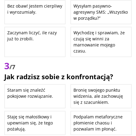
Bez obaw! Jestem cierpliwy
Wysyłam pasywno-
i wyrozumiały.
agresywny SMS: „Wszystko
w porządku?”
Zaczynam liczyć, ile razy
Wychodzę i sprawiam, że
już to zrobili.
czują się winni za
marnowanie mojego
czasu.
3
/7
Jak radzisz sobie z konfrontacją?
Staram się znaleźć
Bronię swojego punktu
pokojowe rozwiązanie.
widzenia, ale zachowuję
się z szacunkiem.
Staję się małostkowy i
Podpalam metaforyczne
upewniam się, że tego
płomienie chaosu i
pożałują.
pozwalam im płonąć.