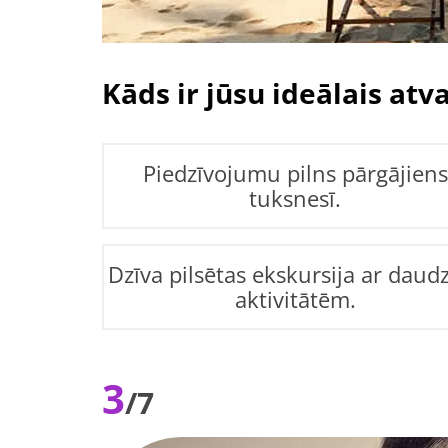
Kāds ir jūsu ideālais atv
Piedzīvojumu pilns pārgājiens
tuksnesī.
Dzīva pilsētas ekskursija ar dau
aktivitātēm.
3
/7