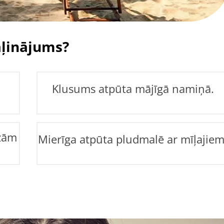
aļinājums?
Klusums atpūta mājīgā namiņā.
dzām
Mierīga atpūta pludmalē ar mīļajiem