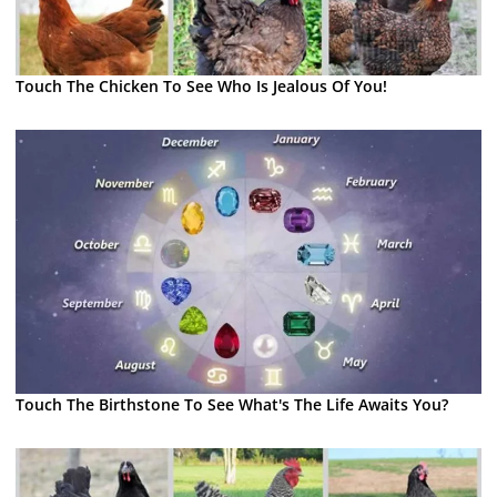
Touch The Chicken To See Who Is Jealous Of You!
Touch The Birthstone To See What's The Life Awaits You?