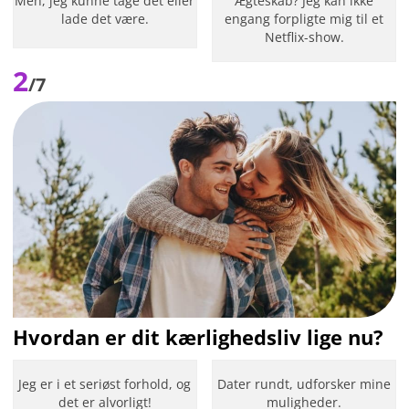
Meh, jeg kunne tage det eller
Ægteskab? Jeg kan ikke
lade det være.
engang forpligte mig til et
Netflix-show.
2
/7
Hvordan er dit kærlighedsliv lige nu?
Jeg er i et seriøst forhold, og
Dater rundt, udforsker mine
det er alvorligt!
muligheder.