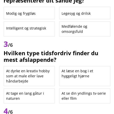
repræsenterer dit sande jeg?
Modig og frygtløs
Legesyg og drilsk
Medfølende og
Intelligent og strategisk
omsorgsfuld
3
/6
Hvilken type tidsfordriv finder du
mest afslappende?
At dyrke en kreativ hobby
At læse en bog i et
som at male eller lave
hyggeligt hjørne
håndarbejde
At tage en lang gåtur i
At se din yndlings tv-serie
naturen
eller film
4
/6