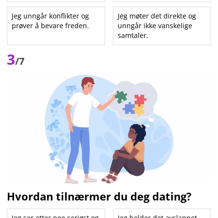
Jeg unngår konflikter og
Jeg møter det direkte og
prøver å bevare freden.
unngår ikke vanskelige
samtaler.
3
/7
Hvordan tilnærmer du deg dating?
Jeg ser etter noe seriøst og
Jeg holder det avslappet