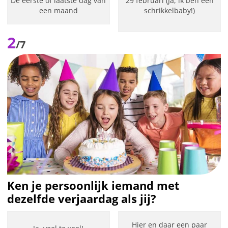
De eerste of laatste dag van
29 februari (Ja, ik ben een
een maand
schrikkelbaby!)
2
/7
Ken je persoonlijk iemand met
dezelfde verjaardag als jij?
Hier en daar een paar