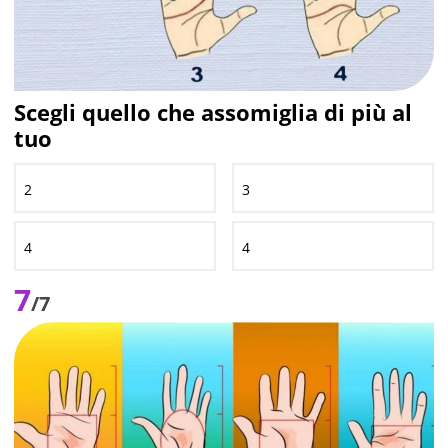
Scegli quello che assomiglia di più al
tuo
2
3
4
4
7
/7