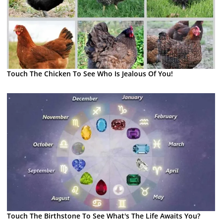
Touch The Chicken To See Who Is Jealous Of You!
Touch The Birthstone To See What's The Life Awaits You?