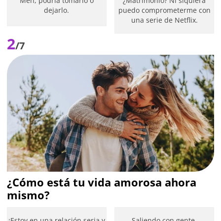
Meh, podría tomarlo o
¿Matrimonio? Ni siquiera
dejarlo.
puedo comprometerme con
una serie de Netflix.
2
/7
¿Cómo está tu vida amorosa ahora
mismo?
¡Estoy en una relación seria y
Saliendo con gente,