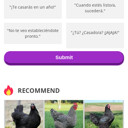
"Cuando estés listo/a,
"¡Te casarás en un año!"
sucederá."
"No te veo estableciéndote
"¿Tú? ¿Casado/a? ¡JAJAJA!"
pronto."
Submit
RECOMMEND