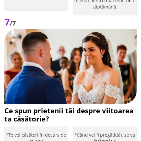
telefon pentru mai mult de o
săptămână.
7
/7
Ce spun prietenii tăi despre viitoarea
ta căsătorie?
"Te vei căsători în decurs de
"Când vei fi pregătit(ă), se va