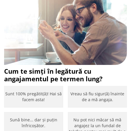
Cum te simți în legătură cu
angajamentul pe termen lung?
Sunt 100% pregătit(ă)! Hai să
Vreau să fiu sigur(ă) înainte
facem asta!
de a mă angaja.
Sună bine... dar și puțin
Nu pot nici măcar să mă
înfricoșător.
angajez la un fundal de