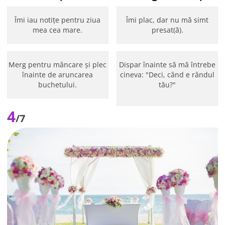
Îmi iau notițe pentru ziua
Îmi plac, dar nu mă simt
mea cea mare.
presat(ă).
Merg pentru mâncare și plec
Dispar înainte să mă întrebe
înainte de aruncarea
cineva: "Deci, când e rândul
buchetului.
tău?"
4
/7