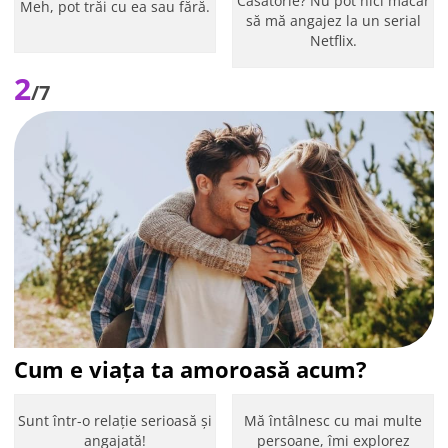
Căsătorie? Nu pot nici măcar
Meh, pot trăi cu ea sau fără.
să mă angajez la un serial
Netflix.
2
/7
Cum e viața ta amoroasă acum?
Sunt într-o relație serioasă și
Mă întâlnesc cu mai multe
angajată!
persoane, îmi explorez