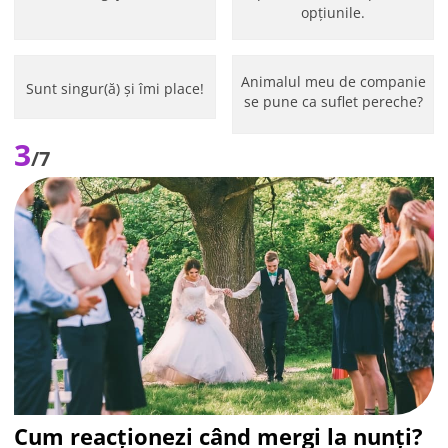
opțiunile.
Animalul meu de companie
Sunt singur(ă) și îmi place!
se pune ca suflet pereche?
3
/7
Cum reacționezi când mergi la nunți?