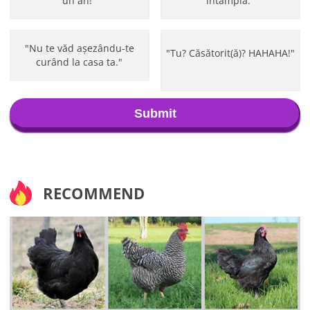
un an!"
întâmpla."
"Nu te văd așezându-te
"Tu? Căsătorit(ă)? HAHAHA!"
curând la casa ta."
Submit
RECOMMEND