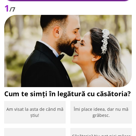
1
/7
Cum te simți în legătură cu căsătoria?
Am visat la asta de când mă
Îmi place ideea, dar nu mă
știu!
grăbesc.