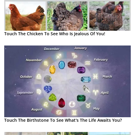
Touch The Chicken To See Who Is Jealous Of You!
Touch The Birthstone To See What's The Life Awaits You?