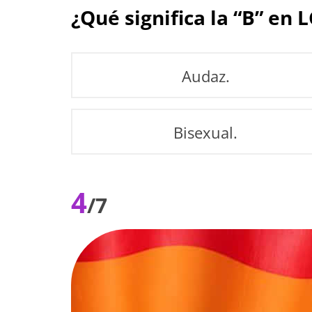
¿Qué significa la “B” en
Audaz.
Bisexual.
4
/7