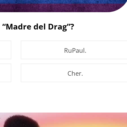
a “Madre del Drag”?
RuPaul.
Cher.