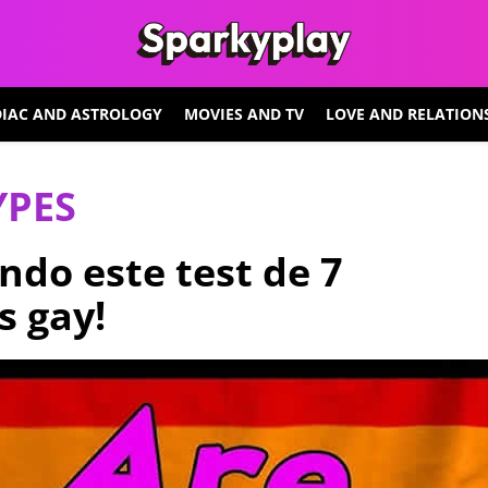
IAC AND ASTROLOGY
MOVIES AND TV
LOVE AND RELATION
YPES
ndo este test de 7
s gay!