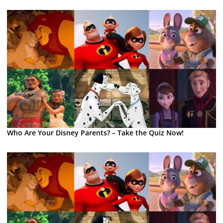
Who Are Your Disney Parents? – Take the Quiz Now!