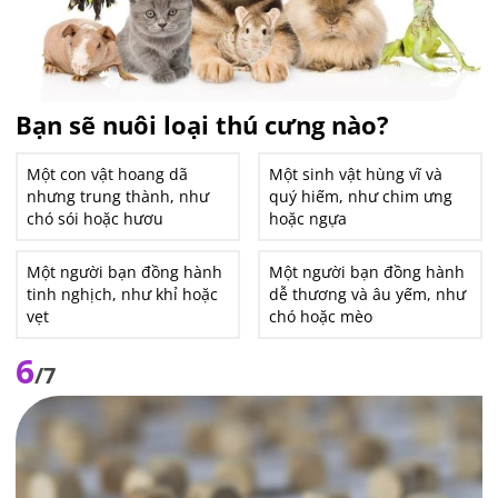
Bạn sẽ nuôi loại thú cưng nào?
Một con vật hoang dã
Một sinh vật hùng vĩ và
nhưng trung thành, như
quý hiếm, như chim ưng
chó sói hoặc hươu
hoặc ngựa
Một người bạn đồng hành
Một người bạn đồng hành
tinh nghịch, như khỉ hoặc
dễ thương và âu yếm, như
vẹt
chó hoặc mèo
6
/7