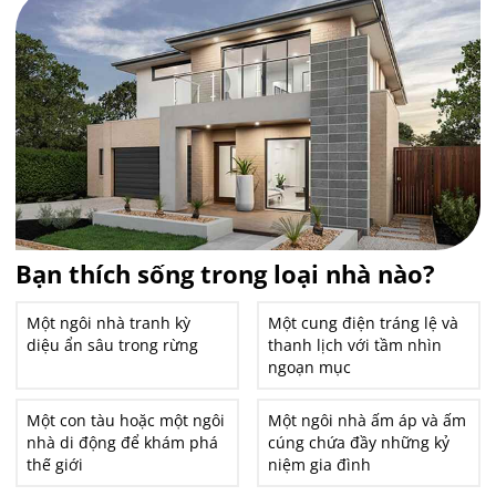
Bạn thích sống trong loại nhà nào?
Một ngôi nhà tranh kỳ
Một cung điện tráng lệ và
diệu ẩn sâu trong rừng
thanh lịch với tầm nhìn
ngoạn mục
Một con tàu hoặc một ngôi
Một ngôi nhà ấm áp và ấm
nhà di động để khám phá
cúng chứa đầy những kỷ
thế giới
niệm gia đình