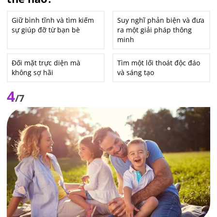
Giữ bình tĩnh và tìm kiếm
Suy nghĩ phản biện và đưa
sự giúp đỡ từ bạn bè
ra một giải pháp thông
minh
Đối mặt trực diện mà
Tìm một lối thoát độc đáo
không sợ hãi
và sáng tạo
4
/7