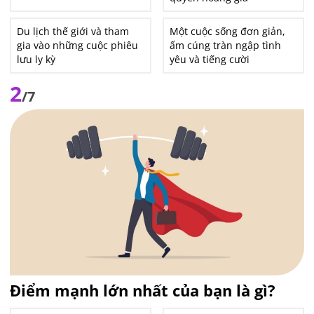
Du lịch thế giới và tham
Một cuộc sống đơn giản,
gia vào những cuộc phiêu
ấm cúng tràn ngập tình
lưu ly kỳ
yêu và tiếng cười
2
/7
Điểm mạnh lớn nhất của bạn là gì?