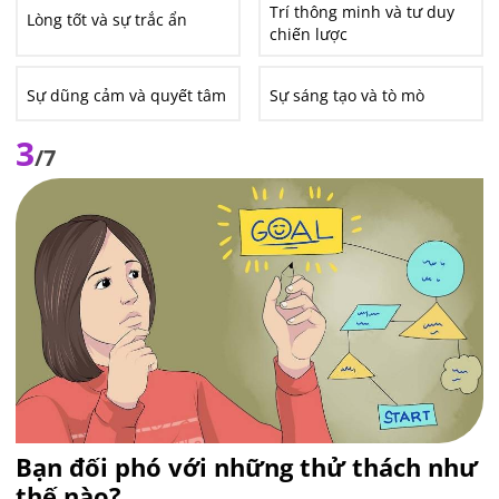
Trí thông minh và tư duy
Lòng tốt và sự trắc ẩn
chiến lược
Sự dũng cảm và quyết tâm
Sự sáng tạo và tò mò
3
/7
Bạn đối phó với những thử thách như
thế nào?