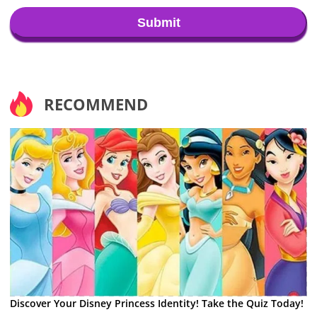
Submit
RECOMMEND
Discover Your Disney Princess Identity! Take the Quiz Today!