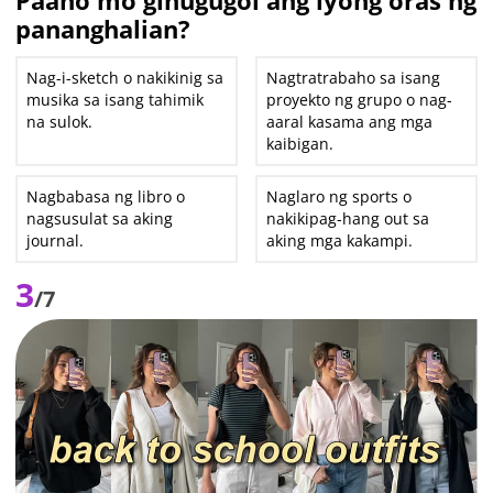
Paano mo ginugugol ang iyong oras ng
pananghalian?
Nag-i-sketch o nakikinig sa
Nagtratrabaho sa isang
musika sa isang tahimik
proyekto ng grupo o nag-
na sulok.
aaral kasama ang mga
kaibigan.
Nagbabasa ng libro o
Naglaro ng sports o
nagsusulat sa aking
nakikipag-hang out sa
journal.
aking mga kakampi.
3
/7