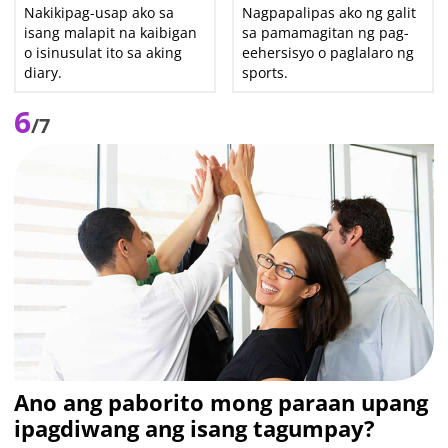
Nakikipag-usap ako sa
Nagpapalipas ako ng galit
isang malapit na kaibigan
sa pamamagitan ng pag-
o isinusulat ito sa aking
eehersisyo o paglalaro ng
diary.
sports.
6
/7
Ano ang paborito mong paraan upang
ipagdiwang ang isang tagumpay?