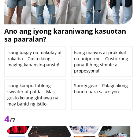
Ano ang iyong karaniwang kasuotan
sa paaralan?
Isang bagay na makulay at
Isang maayos at praktikal
kakaiba – Gusto kong
na uniporme – Gusto kong
maging kapansin-pansin!
panatilihing simple at
propesyonal.
Isang komportableng
Sporty gear – Palagi akong
sweater at palda – Mas
handa para sa aksyon.
gusto ko ang ginhawa na
may bahid ng istilo.
4
/7