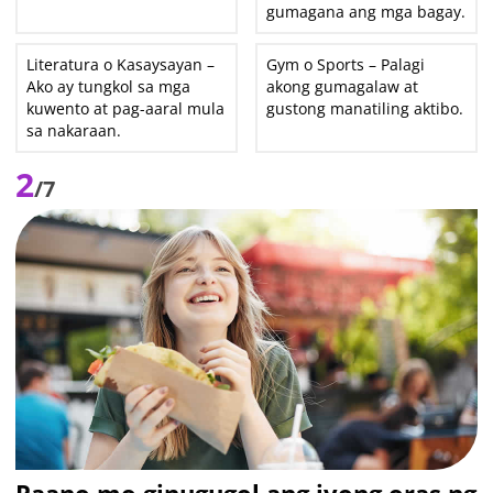
gumagana ang mga bagay.
Literatura o Kasaysayan –
Gym o Sports – Palagi
Ako ay tungkol sa mga
akong gumagalaw at
kuwento at pag-aaral mula
gustong manatiling aktibo.
sa nakaraan.
2
/7