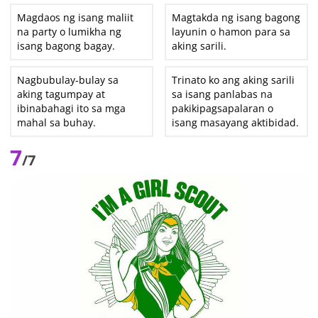
Magdaos ng isang maliit
Magtakda ng isang bagong
na party o lumikha ng
layunin o hamon para sa
isang bagong bagay.
aking sarili.
Nagbubulay-bulay sa
Trinato ko ang aking sarili
aking tagumpay at
sa isang panlabas na
ibinabahagi ito sa mga
pakikipagsapalaran o
mahal sa buhay.
isang masayang aktibidad.
7
/7