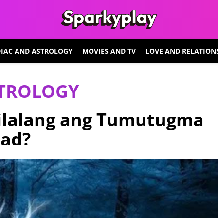
IAC AND ASTROLOGY
MOVIES AND TV
LOVE AND RELATION
STROLOGY
Nilalang ang Tumutugma
dad?