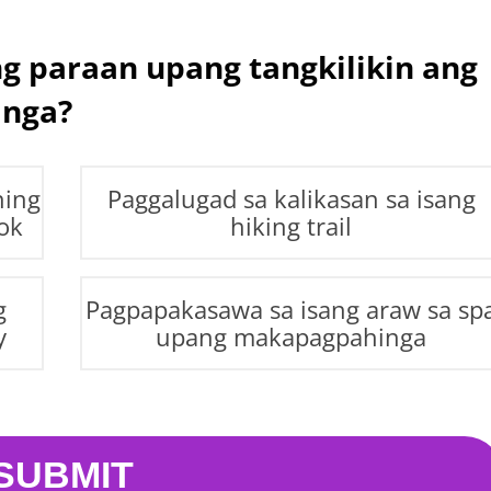
g paraan upang tangkilikin ang
inga?
ning
Paggalugad sa kalikasan sa isang
lok
hiking trail
g
Pagpapakasawa sa isang araw sa sp
y
upang makapagpahinga
SUBMIT