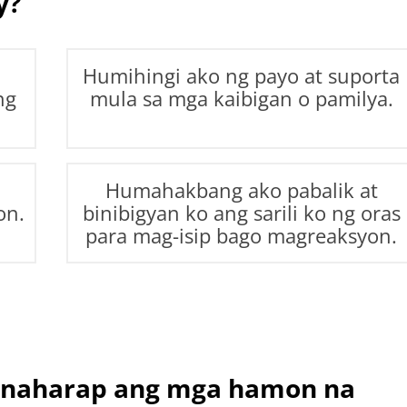
y?
Humihingi ako ng payo at suporta
ng
mula sa mga kaibigan o pamilya.
Humahakbang ako pabalik at
on.
binibigyan ko ang sarili ko ng oras
para mag-isip bago magreaksyon.
inaharap ang mga hamon na