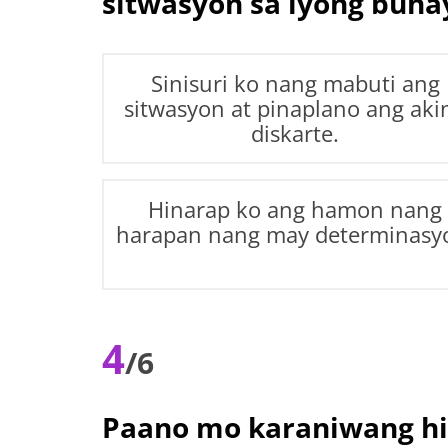
sitwasyon sa iyong buha
Sinisuri ko nang mabuti ang
sitwasyon at pinaplano ang aki
diskarte.
Hinarap ko ang hamon nang
harapan nang may determinasy
4
/6
Paano mo karaniwang h