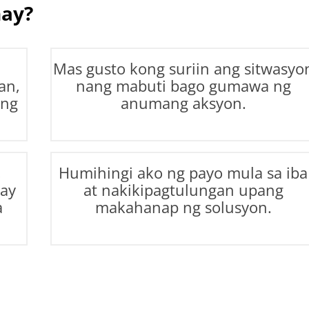
hay?
Mas gusto kong suriin ang sitwasyo
an,
nang mabuti bago gumawa ng
ang
anumang aksyon.
,
Humihingi ako ng payo mula sa iba
ay
at nakikipagtulungan upang
a
makahanap ng solusyon.