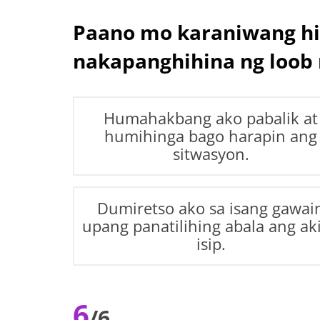
Paano mo karaniwang hi
nakapanghihina ng loob 
Humahakbang ako pabalik at
humihinga bago harapin ang
sitwasyon.
Dumiretso ako sa isang gawai
upang panatilihing abala ang ak
isip.
6
/6