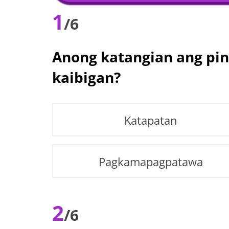
1
/6
Anong katangian ang pin
kaibigan?
Katapatan
Pagkamapagpatawa
2
/6