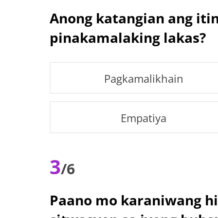
Anong katangian ang iti
pinakamalaking lakas?
Pagkamalikhain
Empatiya
3
/6
Paano mo karaniwang hi