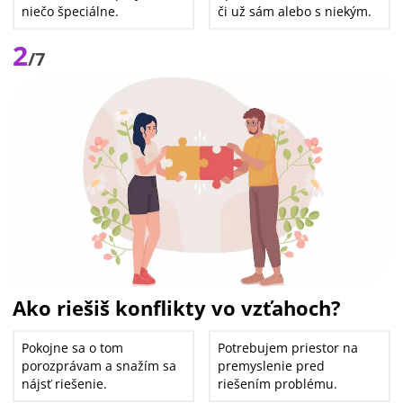
niečo špeciálne.
či už sám alebo s niekým.
2
/7
Ako riešiš konflikty vo vzťahoch?
Pokojne sa o tom
Potrebujem priestor na
porozprávam a snažím sa
premyslenie pred
nájsť riešenie.
riešením problému.