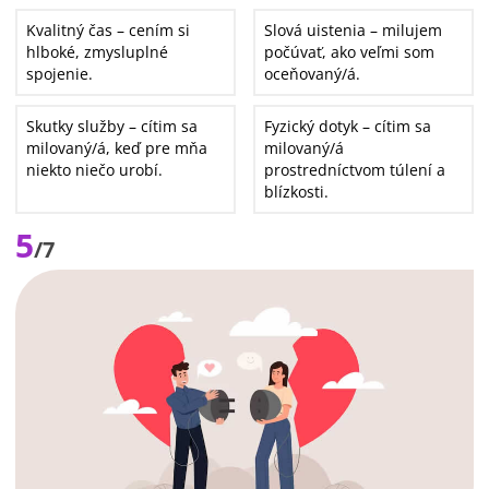
Kvalitný čas – cením si
Slová uistenia – milujem
hlboké, zmysluplné
počúvať, ako veľmi som
spojenie.
oceňovaný/á.
Skutky služby – cítim sa
Fyzický dotyk – cítim sa
milovaný/á, keď pre mňa
milovaný/á
niekto niečo urobí.
prostredníctvom túlení a
blízkosti.
5
/7