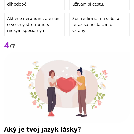
dlhodobé.
užívam si cestu.
Aktívne nerandím, ale som
Sústredím sa na seba a
otvorený stretnutiu s
teraz sa nestarám o
niekým špeciálnym.
vzťahy.
4
/7
Aký je tvoj jazyk lásky?