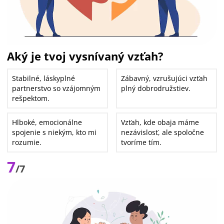
Aký je tvoj vysnívaný vzťah?
Stabilné, láskyplné
Zábavný, vzrušujúci vzťah
partnerstvo so vzájomným
plný dobrodružstiev.
rešpektom.
Hlboké, emocionálne
Vzťah, kde obaja máme
spojenie s niekým, kto mi
nezávislosť, ale spoločne
rozumie.
tvoríme tím.
7
/7