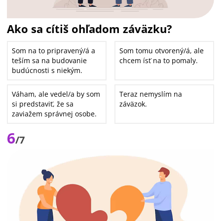
Ako sa cítiš ohľadom záväzku?
Som na to pripravený/á a
Som tomu otvorený/á, ale
teším sa na budovanie
chcem ísť na to pomaly.
budúcnosti s niekým.
Váham, ale vedel/a by som
Teraz nemyslím na
si predstaviť, že sa
záväzok.
zaviažem správnej osobe.
6
/7