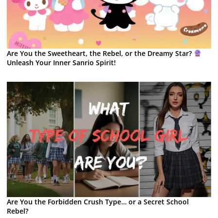
Are You the Sweetheart, the Rebel, or the Dreamy Star?
Unleash Your Inner Sanrio Spirit!
Are You the Forbidden Crush Type… or a Secret School
Rebel?