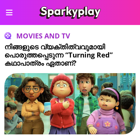
MOVIES AND TV
നിങ്ങളുടെ വ്യക്തിത്വവുമായി
പൊരുത്തപ്പെടുന്ന “Turning Red”
കഥാപാത്രം ഏതാണ്?