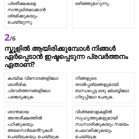
പ്രതീക്ഷകളെ
ഒഴിഞ്ഞുമാറുന്നു.
സന്തുലിതമാക്കാൻ
ശ്രമിക്കുകയും
ചെയ്യുന്നു.
2
/6
സ്കൂളിൽ ആയിരിക്കുമ്പോൾ നിങ്ങൾ
ഏർപ്പെടാൻ ഇഷ്ടപ്പെടുന്ന പ്രവർത്തനം
ഏതാണ്?
കായിക വിനോദങ്ങളിലോ
നിങ്ങളുടെ
ശാരീരിക
താൽപ്പര്യങ്ങളുമായി
പ്രവർത്തനങ്ങളിലോ
ബന്ധപ്പെട്ട ഒരു ക്ലബ്ബിലോ
പങ്കെടുക്കുക
ഗ്രൂപ്പിലോ ചേരുക
ശാന്തമായ
വിശ്രമവേളകളിൽ
അന്തരീക്ഷത്തിൽ
സുഹൃത്തുക്കളുമായി
പഠിക്കുകയും
സംസാരിക്കുകയും സമയം
അസൈൻമെൻ്റുകൾ
ചെലവഴിക്കുകയും
ചെയ്യുകയും ചെയ്യുക
ചെയ്യുക