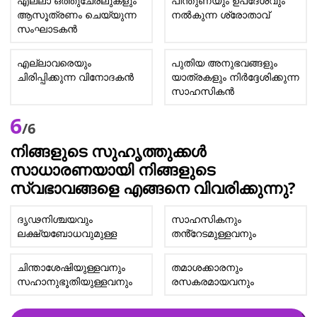
എല്ലാ ഒത്തുചേരലുകളും
പിന്തുണയും ഉപദേശവും
ആസൂത്രണം ചെയ്യുന്ന
നൽകുന്ന ശ്രോതാവ്
സംഘാടകൻ
എല്ലാവരെയും
പുതിയ അനുഭവങ്ങളും
ചിരിപ്പിക്കുന്ന വിനോദകൻ
യാത്രകളും നിർദ്ദേശിക്കുന്ന
സാഹസികൻ
6
/6
നിങ്ങളുടെ സുഹൃത്തുക്കൾ
സാധാരണയായി നിങ്ങളുടെ
സ്വഭാവങ്ങളെ എങ്ങനെ വിവരിക്കുന്നു?
ദൃഢനിശ്ചയവും
സാഹസികനും
ലക്ഷ്യബോധവുമുള്ള
തൻ്റേടമുള്ളവനും
ചിന്താശേഷിയുള്ളവനും
തമാശക്കാരനും
സഹാനുഭൂതിയുള്ളവനും
രസകരമായവനും