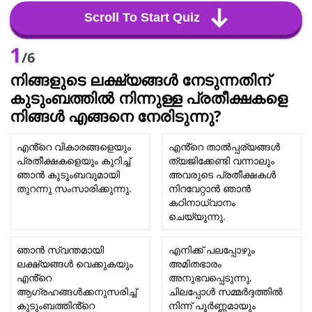
Scroll To Start Quiz
1
/6
നിങ്ങളുടെ ലക്ഷ്യങ്ങൾ നേടുന്നതിന്
കുടുംബത്തിൽ നിന്നുള്ള പ്രതീക്ഷകളെ
നിങ്ങൾ എങ്ങനെ നേരിടുന്നു?
എൻ്റെ വികാരങ്ങളെയും
എൻ്റെ താൽപ്പര്യങ്ങൾ
പ്രതീക്ഷകളെയും കുറിച്ച്
ത്യജിക്കേണ്ടി വന്നാലും
ഞാൻ കുടുംബവുമായി
അവരുടെ പ്രതീക്ഷകൾ
തുറന്നു സംസാരിക്കുന്നു.
നിറവേറ്റാൻ ഞാൻ
കഠിനാധ്വാനം
ചെയ്യുന്നു.
ഞാൻ സ്വന്തമായി
എനിക്ക് പലപ്പോഴും
ലക്ഷ്യങ്ങൾ വെക്കുകയും
അമിതഭാരം
എൻ്റെ
അനുഭവപ്പെടുന്നു,
ആഗ്രഹങ്ങൾക്കനുസരിച്ച്
ചിലപ്പോൾ സമ്മർദ്ദത്തിൽ
കുടുംബത്തിൻ്റെ
നിന്ന് പൂർണ്ണമായും