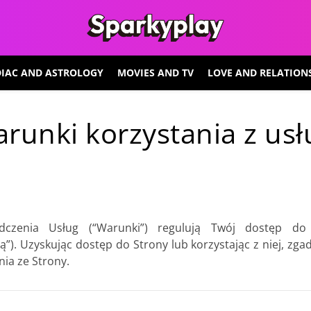
IAC AND ASTROLOGY
MOVIES AND TV
LOVE AND RELATION
runki korzystania z usł
dczenia Usług (“Warunki”) regulują Twój dostęp do 
ą”). Uzyskując dostęp do Strony lub korzystając z niej, zga
nia ze Strony.