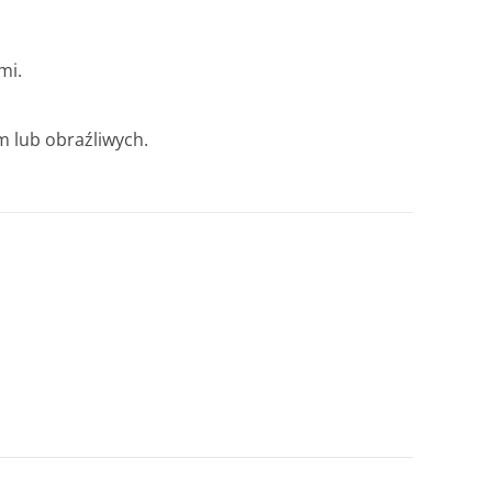
mi.
m lub obraźliwych.