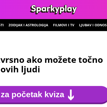
TI
ZODIJAK I ASTROLOGIJA
FILMOVI I TV
LJUBAV I ODNOS
zvrsno ako možete točno
ovih ljudi
za početak kviza