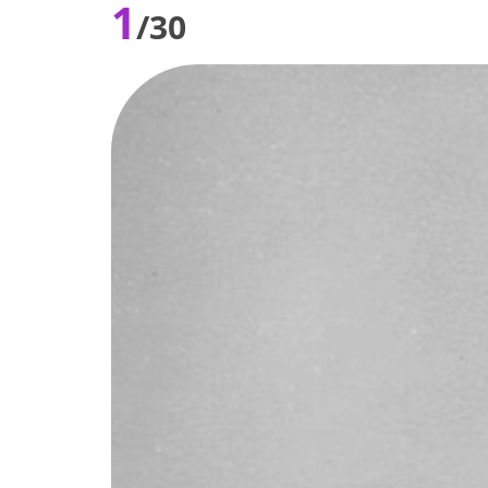
1
/30