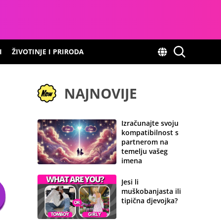
I
ŽIVOTINJE I PRIRODA
NAJNOVIJE
Izračunajte svoju
kompatibilnost s
partnerom na
temelju vašeg
imena
Jesi li
muškobanjasta ili
tipična djevojka?