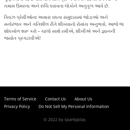
તમામ ઉંમરના અને રુચિ ધરાવતા લોકોને અનુકૂળ આવે છે.
ક્વિઝ પ્રેમીઓના અમારા વધતા સમુદાયમાં જોડાઓ અને
મનોરંજક અને ગતિશીલ રીતે શીખવાનો રોમાંચ અનુભવો. આજે જ
શોધખોળ શરૂ કરો – ચાલો સાથે રમીએ, શીખીએ અને જ્ઞાનની
જ્યોત પ્રગટાવીએ!
Terms of Service
Contact Us
About Us
Privacy Policy
Do Not Sell My Personal Information
© 2022 by sparkyplay.