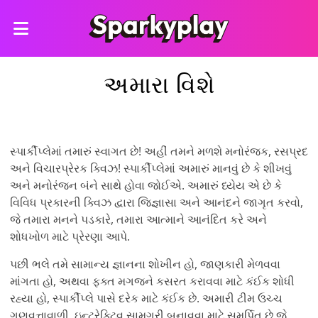
અમારા વિશે
સ્પાર્કીપ્લેમાં તમારું સ્વાગત છે! અહીં તમને મળશે મનોરંજક, રસપ્રદ
અને વિચારપ્રેરક ક્વિઝ! સ્પાર્કીપ્લેમાં અમારું માનવું છે કે શીખવું
અને મનોરંજન બંને સાથે હોવા જોઈએ. અમારું ધ્યેય એ છે કે
વિવિધ પ્રકારની ક્વિઝ દ્વારા જિજ્ઞાસા અને આનંદને જાગૃત કરવો,
જે તમારા મનને પડકારે, તમારા આત્માને આનંદિત કરે અને
શોધખોળ માટે પ્રેરણા આપે.
પછી ભલે તમે સામાન્ય જ્ઞાનના શોખીન હો, જાણકારી મેળવવા
માંગતા હો, અથવા ફક્ત મગજને કસરત કરાવવા માટે કંઈક શોધી
રહ્યા હો, સ્પાર્કીપ્લે પાસે દરેક માટે કંઈક છે. અમારી ટીમ ઉચ્ચ
ગુણવત્તાવાળી, ઇન્ટરેક્ટિવ સામગ્રી બનાવવા માટે સમર્પિત છે જે