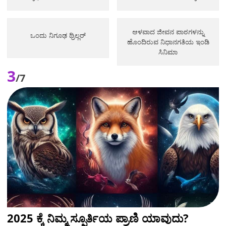
ಆಳವಾದ ಜೀವನ ಪಾಠಗಳನ್ನು
ಒಂದು ನಿಗೂಢ ಥ್ರಿಲ್ಲರ್
ಹೊಂದಿರುವ ನಿಧಾನಗತಿಯ ಇಂಡಿ
ಸಿನಿಮಾ
3
/7
2025 ಕ್ಕೆ ನಿಮ್ಮ ಸ್ಫೂರ್ತಿಯ ಪ್ರಾಣಿ ಯಾವುದು?