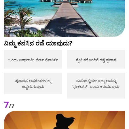
ನಿಮ್ಮ ಕನಸಿನ ರಜೆ ಯಾವುದು?
ಒಂದು ಐಷಾರಾಮಿ ಬೀಚ್ ರೆಸಾರ್ಟ್
ಸ್ನೇಹಿತರೊಂದಿಗೆ ರಸ್ತೆ ಪ್ರವಾಸ
ಪುರಾತನ ಅವಶೇಷಗಳನ್ನು
ಮನೆಯಲ್ಲಿಯೇ ಇದ್ದು ಅದನ್ನು
ಅನ್ವೇಷಿಸುವುದು
'ಸ್ಟೇಕೇಶನ್' ಎಂದು ಕರೆಯುವುದು
7
/7