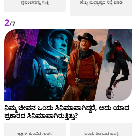
ಪ್ರಪಂಚವನ್ನು ಸುತ್ತಿ
ಹೆಚ್ಚು ಮಧ್ಯಾಹ್ನದ ನಿದ್ದೆ ಮಾಡಿ
2
/7
ನಿಮ್ಮ ಜೀವನ ಒಂದು ಸಿನಿಮಾವಾಗಿದ್ದರೆ, ಅದು ಯಾವ
ಪ್ರಕಾರದ ಸಿನಿಮಾವಾಗಿರುತ್ತಿತ್ತು?
ಆ್ಯಕ್ಷನ್ ತುಂಬಿದ ಸಾಹಸ
ಒಂದು ಹಿತವಾದ ಹಾಸ್ಯ