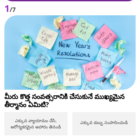
1
/7
మీరు కొత్త సంవత్సరానికి చేసుకునే ముఖ్యమైన
తీర్మానం ఏమిటి?
ఎక్కువ వ్యాయామం చేసి,
ఎక్కువ డబ్బు సంపాదించండి
ఆరోగ్యకరమైన ఆహారం తినండి