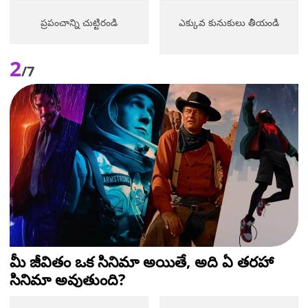
ప్రపంచాన్ని చుట్టిరండి
ఎక్కువ కునుకులు తీయండి
2
/7
మీ జీవితం ఒక సినిమా అయితే, అది ఏ తరహా
సినిమా అవుతుంది?