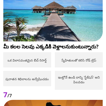
మీ కలల సెలవు ఎక్కడికి వెళ్లాలనుకుంటున్నారు?
ఒక విలాసవంతమైన బీచ్ రిసార్ట్
స్నేహితులతో కలిసి రోడ్ ట్రిప్
ఇంట్లోనే ఉండి దాన్ని 'స్టేకేషన్' అని
పురాతన శిథిలాలను అన్వేషించడం
పిలవడం
7
/7