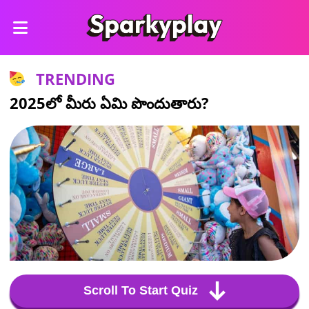
TRENDING
2025లో మీరు ఏమి పొందుతారు?
Scroll To Start Quiz