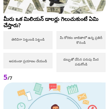
మీరు ఒక మిలియన్ డాలర్లు గెలుచుకుంటే ఏమి
చేస్తారు?
మీ కోరికల జాబితాలో ఉన్న ప్రతిదీ
తెలివిగా పెట్టుబడి పెట్టండి
కొనండి
డబ్బుతో చేసిన పరుపు మీద
ఆపకుండా ప్రయాణం చేయండి
పడుకోండి
5
/7