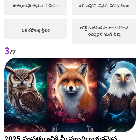
ఉత్కంఠభరితమైన సాహసం
ఒక ఆహ్లాదకరమైన హాస్య చిత్రం
లోతైన జీవిత పాఠాలు కలిగిన
ఒక రహస్య థ్రిల్లర్
నెమ్మదైన ఇండి ఫిల్మ్
3
/7
2025 సంవత్సరానికి మీ స్ఫూర్తిదాయకమైన