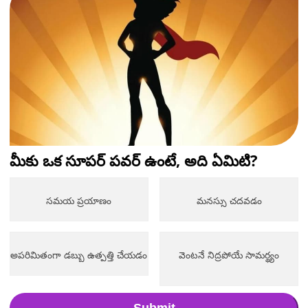
మీకు ఒక సూపర్ పవర్ ఉంటే, అది ఏమిటి?
సమయ ప్రయాణం
మనస్సు చదవడం
అపరిమితంగా డబ్బు ఉత్పత్తి చేయడం
వెంటనే నిద్రపోయే సామర్థ్యం
Submit