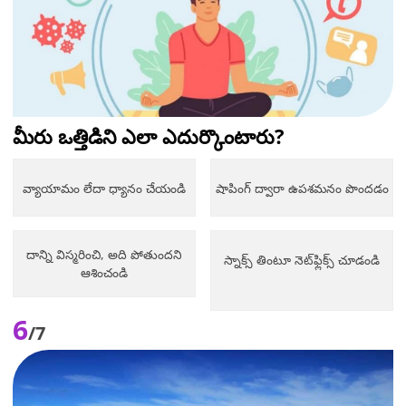
మీరు ఒత్తిడిని ఎలా ఎదుర్కొంటారు?
వ్యాయామం లేదా ధ్యానం చేయండి
షాపింగ్ ద్వారా ఉపశమనం పొందడం
దాన్ని విస్మరించి, అది పోతుందని
స్నాక్స్ తింటూ నెట్‌ఫ్లిక్స్ చూడండి
ఆశించండి
6
/7