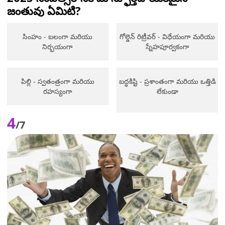
జంతువు ఏమిటి?
సింహం - బలంగా మరియు
గోల్డెన్ రిట్రీవర్ - విధేయంగా మరియు
నిర్భయంగా
స్నేహపూర్వకంగా
పిల్లి - స్వతంత్రంగా మరియు
బద్ధకిష్టి - ప్రశాంతంగా మరియు ఒత్తిడి
రహస్యంగా
లేకుండా
4
/7