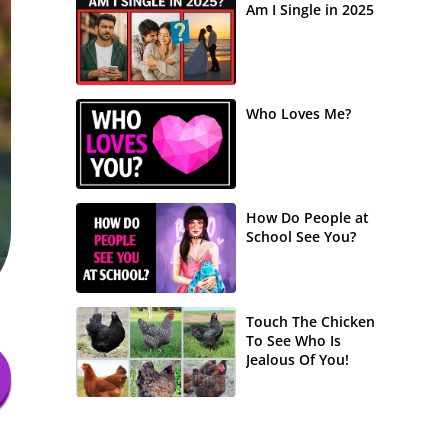
Am I Single in 2025
Who Loves Me?
How Do People at
School See You?
Touch The Chicken
To See Who Is
Jealous Of You!