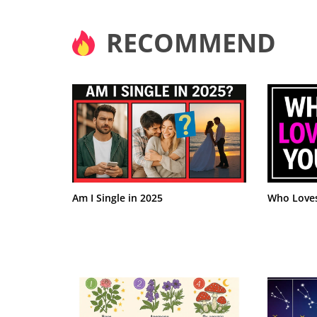
RECOMMEND
你稳重、深思熟虑且有耐心
你温柔、有创造力且富有同
就像一条忠诚的狗一样，你
你很社交、活泼又好奇，和
你独立、体贴，有时还很神
思考。你为友谊带来脚踏实
态度对待生活，但你也很好
欢探索新的地方。凭借你爱
多姿多彩的个性所吸引。在
独处的时间。你对接近你的
东西。
良。
Am I Single in 2025
Who Love