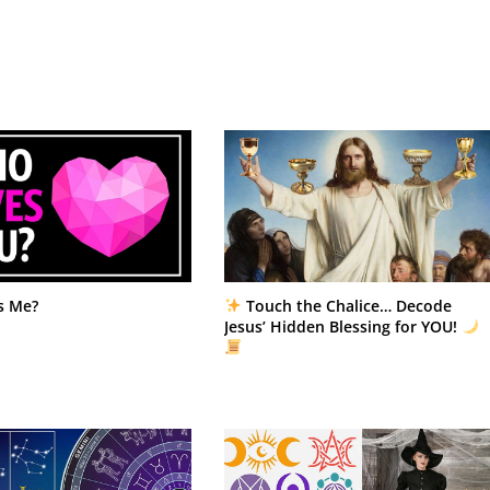
，简直就是乌龟的化身。你喜欢稳扎稳打，花时间仔细
情心，就像一只兔子。你喜欢平静的环境，并以平静的
充满冒险精神，友善且精力充沛。你喜欢社交联系，喜
鹦鹉简直是天生一对！你很擅长开启话题，人们会被你
秘，非常像一只猫。你享受有意义的联系，但也很重视
地的能量，看重忠诚和深厚的联系，而不是任何浮华的
奇，喜欢探索想法。你的存在给周围的人带来舒适和善
玩的精神，你为任何群体带来积极性和兴奋感。
能让你表达自我、与他人互动的环境中，你如鱼得水。
人很挑剔，喜欢深厚的关系而不是肤浅的联系。
s Me?
Touch the Chalice… Decode
Jesus’ Hidden Blessing for YOU!