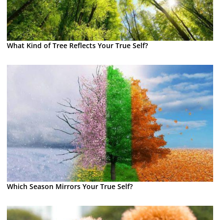
What Kind of Tree Reflects Your True Self?
Which Season Mirrors Your True Self?