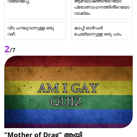
വിയോജിപ്പ്.
ആഘോഷത്തിൻ്റെയോ
പ്രോത്സാഹനത്തിൻ്റെയോ
വാക്യം.
വിട പറയുവാനുള്ള ഒരു
കാപ്പി ഓർഡർ
വഴി.
ചെയ്യാനുള്ള ഒരു പദം.
2
/7
“Mother of Drag” ആയി