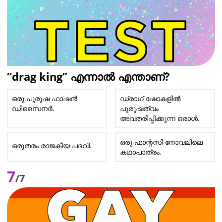
“drag king” എന്നാൽ എന്താണ്?
ഒരു പുരുഷ ഫാഷൻ
ഡ്രാഗ് ഷോകളിൽ
ഡിസൈനർ.
പുരുഷത്വം
അവതരിപ്പിക്കുന്ന ഒരാൾ.
ഒരു ഫാന്റസി നോവലിലെ
ഒരുതരം രാജകീയ പദവി.
കഥാപാത്രം.
7
/7