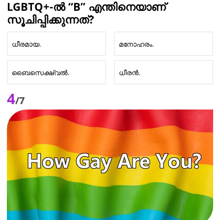
LGBTQ+-ൽ “B” എന്തിനെയാണ്
സൂചിപ്പിക്കുന്നത്?
ധീരമായ.
മനോഹരം.
ബൈസെക്ഷ്വൽ.
ധീരൻ.
4
/7