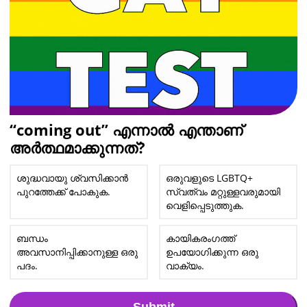
“coming out” എന്നാൽ എന്താണ്
അർത്ഥമാക്കുന്നത്?
ശുദ്ധവായു ശ്വസിക്കാൻ
ഒരുവളുടെ LGBTQ+
പുറത്തേക്ക് പോകുക.
സ്വത്വം മറ്റുള്ളവരുമായി
വെളിപ്പെടുത്തുക.
ബന്ധം
കായികരംഗത്ത്
അവസാനിപ്പിക്കാനുള്ള ഒരു
ഉപയോഗിക്കുന്ന ഒരു
പദം.
വാക്യം.
Submit