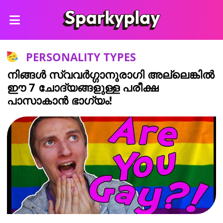
PERSONALITY TYPES
നിങ്ങൾ സ്വവർഗ്ഗാനുരാഗി അല്ലെങ്കിൽ
ഈ 7 ചോദ്യങ്ങളുള്ള പരീക്ഷ
പാസാകാൻ ഭാഗ്യം!