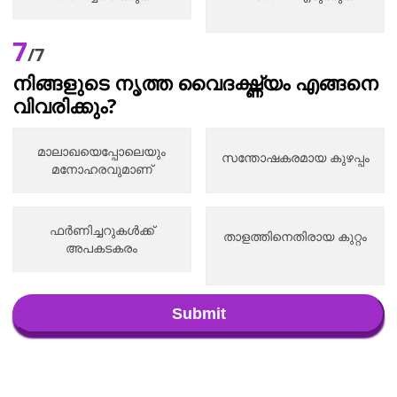
7
/7
നിങ്ങളുടെ നൃത്ത വൈദഗ്ദ്ധ്യം എങ്ങനെ
വിവരിക്കും?
മാലാഖയെപ്പോലെയും
സന്തോഷകരമായ കുഴപ്പം
മനോഹരവുമാണ്
ഫർണിച്ചറുകൾക്ക്
താളത്തിനെതിരായ കുറ്റം
അപകടകരം
Submit