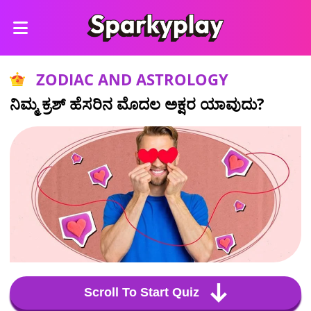
ZODIAC AND ASTROLOGY
ನಿಮ್ಮ ಕ್ರಶ್ ಹೆಸರಿನ ಮೊದಲ ಅಕ್ಷರ ಯಾವುದು?
Scroll To Start Quiz