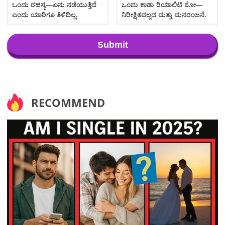
ಒಂದು ರಹಸ್ಯ—ಏನು ನಡೆಯುತ್ತಿದೆ
ಒಂದು ಕಾಡು ರಿಯಾಲಿಟಿ ಶೋ—
ಎಂದು ಯಾರಿಗೂ ತಿಳಿದಿಲ್ಲ.
ನಿರೀಕ್ಷಿತವಲ್ಲದ ಮತ್ತು ಮನರಂಜನೆ.
Submit
RECOMMEND