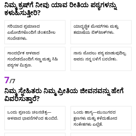
ನಿಮ್ಮ ಕ್ರಷ್‌ಗೆ ನೀವು ಯಾವ ರೀತಿಯ ಪಠ್ಯಗಳನ್ನು
ಕಳುಹಿಸುತ್ತೀರಿ?
ಸರಿಯಾದ ಪ್ರಮಾಣದ
ಯಾದೃಚ್ಛಿಕ ಮೇಮ್‌ಗಳು ಮತ್ತು
ಎಮೋಜಿಗಳೊಂದಿಗೆ ಚಿಂತನಶೀಲ
ತಮಾಷೆಯ ಟಿಕ್‌ಟಾಕ್‌ಗಳು.
ಸಂದೇಶಗಳು.
ಸಾಂದರ್ಭಿಕ ಆಳವಾದ
ನಾನು ಮೊದಲು ಪಠ್ಯ ಮಾಡುವುದಿಲ್ಲ.
ಸಂದೇಶದೊಂದಿಗೆ ಸಣ್ಣ ಮತ್ತು ಸಿಹಿ
ಅವರು ನನ್ನ ಬಳಿಗೆ ಬರಬೇಕು.
ಪಠ್ಯಗಳ ಮಿಶ್ರಣ.
7
/7
ನಿಮ್ಮ ಸ್ನೇಹಿತರು ನಿಮ್ಮ ಪ್ರೀತಿಯ ಜೀವನವನ್ನು ಹೇಗೆ
ವಿವರಿಸುತ್ತಾರೆ?
ಒಂದು ಪ್ರಣಯ ಚಲನಚಿತ್ರ—
ಒಂದು ಹಾಸ್ಯ—ಮುಜುಗರದ
ಆಳವಾದ ಭಾವನೆಗಳಿಂದ ತುಂಬಿದೆ.
ಕ್ಷಣಗಳು ಮತ್ತು ಕಳೆದುಹೋದ
ಸಂಕೇತಗಳು ಎಲ್ಲೆಡೆ.