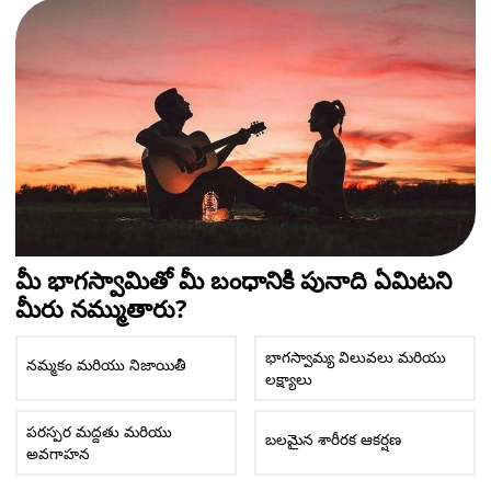
మీ భాగస్వామితో మీ బంధానికి పునాది ఏమిటని
మీరు నమ్ముతారు?
భాగస్వామ్య విలువలు మరియు
నమ్మకం మరియు నిజాయితీ
లక్ష్యాలు
పరస్పర మద్దతు మరియు
బలమైన శారీరక ఆకర్షణ
అవగాహన