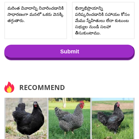
మరింత వివాదాన్ని నివారించడానికి
భిన్నాభిప్రాయాన్ని
సాధారణంగా మనలో ఒకరు వెనక్కి
పరిష్కరించడానికి సహాయం కోసం
తగ్గుతారు.
మేము స్నేహితులు లేదా కుటుంబ
సభ్యుల నుండి సలహా
తీసుకుంటాము.
Submit
RECOMMEND