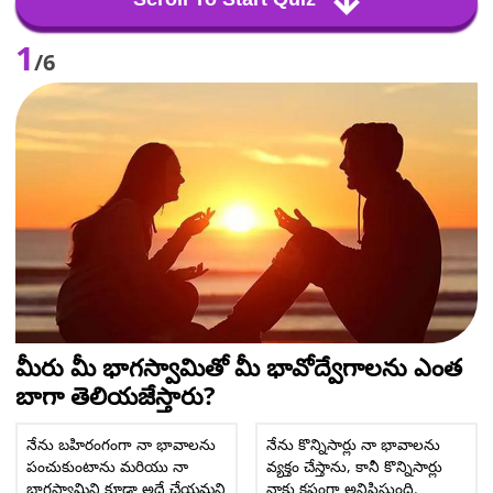
1
/6
మీరు మీ భాగస్వామితో మీ భావోద్వేగాలను ఎంత
బాగా తెలియజేస్తారు?
నేను బహిరంగంగా నా భావాలను
నేను కొన్నిసార్లు నా భావాలను
పంచుకుంటాను మరియు నా
వ్యక్తం చేస్తాను, కానీ కొన్నిసార్లు
భాగస్వామిని కూడా అదే చేయమని
నాకు కష్టంగా అనిపిస్తుంది.