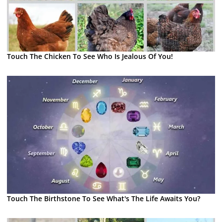
Touch The Chicken To See Who Is Jealous Of You!
Touch The Birthstone To See What's The Life Awaits You?