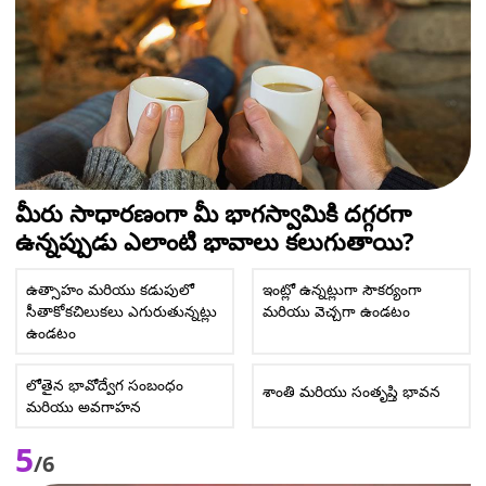
మీరు సాధారణంగా మీ భాగస్వామికి దగ్గరగా
ఉన్నప్పుడు ఎలాంటి భావాలు కలుగుతాయి?
ఉత్సాహం మరియు కడుపులో
ఇంట్లో ఉన్నట్లుగా సౌకర్యంగా
సీతాకోకచిలుకలు ఎగురుతున్నట్లు
మరియు వెచ్చగా ఉండటం
ఉండటం
లోతైన భావోద్వేగ సంబంధం
శాంతి మరియు సంతృప్తి భావన
మరియు అవగాహన
5
/6