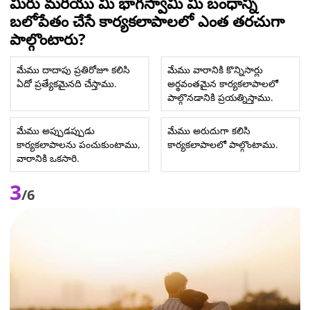
మీరు మరియు మీ భాగస్వామి మీ బంధాన్ని
బలోపేతం చేసే కార్యకలాపాలలో ఎంత తరచుగా
పాల్గొంటారు?
మేము దాదాపు ప్రతిరోజూ కలిసి
మేము వారానికి కొన్నిసార్లు
ఏదో ప్రత్యేకమైనది చేస్తాము.
అర్థవంతమైన కార్యకలాపాలలో
పాల్గొనడానికి ప్రయత్నిస్తాము.
మేము అప్పుడప్పుడు
మేము అరుదుగా కలిసి
కార్యకలాపాలను పంచుకుంటాము,
కార్యకలాపాలలో పాల్గొంటాము.
వారానికి ఒకసారి.
3
/6