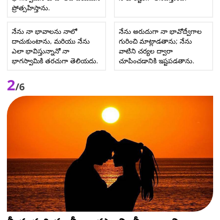
ప్రోత్సహిస్తాను.
నేను నా భావాలను నాలో
నేను అరుదుగా నా భావోద్వేగాల
దాచుకుంటాను, మరియు నేను
గురించి మాట్లాడతాను; నేను
ఎలా భావిస్తున్నానో నా
వాటిని చర్యల ద్వారా
భాగస్వామికి తరచుగా తెలియదు.
చూపించడానికి ఇష్టపడతాను.
2
/6