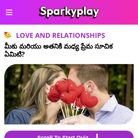
LOVE AND RELATIONSHIPS
మీకు మరియు అతనికి మధ్య ప్రేమ సూచిక
ఏమిటి?
Scroll To Start Quiz