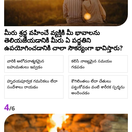
మీరు శ్రద్ధ వహించే వ్యక్తికి మీ భావాలను
తెలియజేయడానికి మీరు ఏ పద్ధతిని
ఉపయోగించడానికి చాలా సౌకర్యంగా భావిస్తారు?
వారికి ఆలోచనాత్మకమైన
కలిసి నాణ్యమైన సమయం
బహుమతులు ఇవ్వడం
గడపడం
హృదయపూర్వక గమనికలు లేదా
కౌగిలింతలు లేదా చేతులు
సందేశాలు రాయడం
పట్టుకోవడం వంటి శారీరక స్పర్శను
అందించడం
4
/6