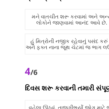
મને વાતચીત શરૂ કરવામાં અને અન
લોકોને જાણવામાં આનંદ આવે છે.
હું મિત્રોની નજીક રહેવાનું પસંદ કરું 
અને ફક્ત નાના જૂથ ચેટમાં જ ભાગ લઉં 
4
/6
દિવસ શરૂ કરવાની તમારી સંપૂર
વહેલા ઊઠવું, તાજગીભર્યો જોગ માટે જ