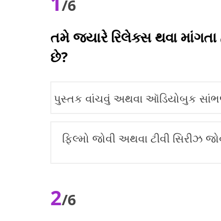
1
/6
તમે જ્યારે રિલેક્સ થવા માંગતા 
છે?
પુસ્તક વાંચવું અથવા ઑડિયોબુક સાં
ફિલ્મો જોવી અથવા ટીવી સિરીઝ જો
2
/6