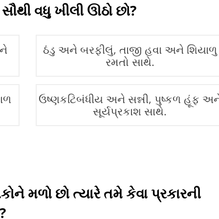
 સૌથી વધુ ખીલી ઊઠો છો?
ને
ઠંડુ અને બરફીલું, તાજી હવા અને શિયાળુ
રમતો સાથે.
કાળ
ઉષ્ણકટિબંધીય અને સન્ની, પુષ્કળ હૂંફ અન
સૂર્યપ્રકાશ સાથે.
ોકોને મળો છો ત્યારે તમે કેવા પ્રકારની
ો?