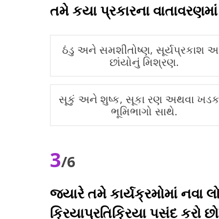
તમે કયા પ્રકારના વાતાવરણમાં
ઠંડુ અને સમશીતોષ્ણ, સૂર્યપ્રકાશ અ
છાંયોનું મિશ્રણ.
સૂકું અને શુષ્ક, સૂકા રણ અથવા ખડ
ભૂમિભાગો સાથે.
3
/6
જ્યારે તમે કાર્યક્રમોમાં નવા લ
ક્રિયાપ્રતિક્રિયા પસંદ કરો છ