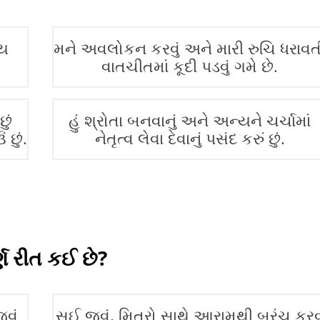
્ય
મને અવલોકન કરવું અને મારી રુચિ ધરાવત
વાતચીતમાં કૂદી પડવું ગમે છે.
છું
હું શ્રોતા બનવાનું અને અન્યને ચર્ચામાં
છું.
નેતૃત્વ લેવા દેવાનું પસંદ કરું છું.
્ણ રીત કઈ છે?
વું
સૂઈ જવું, મિત્રો સાથે આરામથી બ્રંચ કરવુ